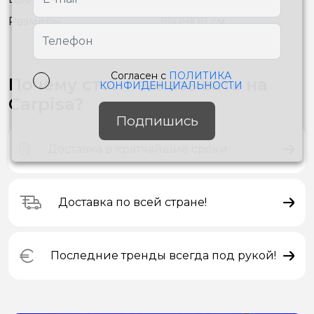
Размеры
19X19X19 см
Согласен с
ПОЛИТИКА
Почему стоит заказывать на
КОНФИДЕНЦИАЛЬНОСТИ
Carpisa?
Подпишись
Доставка в кратчайшие сроки
Доставка по всей стране!
Последние тренды всегда под рукой!