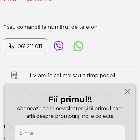
* sau comandă la numărul de telefon:
061 211 011
Livrare în cel mai scurt timp posibil
Posibilitatea livrării în toată țara!
Fii primul!!
Abonează-te la newsletter și fii primul care
află despre promoții și noile colecții.
Caracteristici
Culoare
Fuchsia