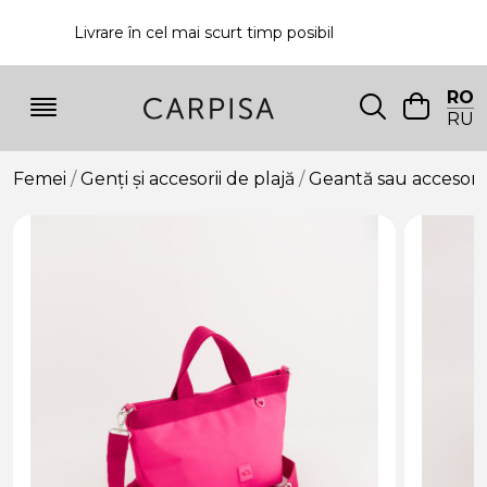
Livrare în cel mai scurt timp posibil
P
RO
RU
Femei
Genți și accesorii de plajă
Geantă sau accesori