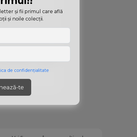
primul!!
ter și fii primul care află
i și noile colecții.
tica de confidențialitate
nează-te