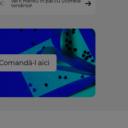
Vei fi mereu în pas cu ultimele
tendințe!
Comandă-l aici