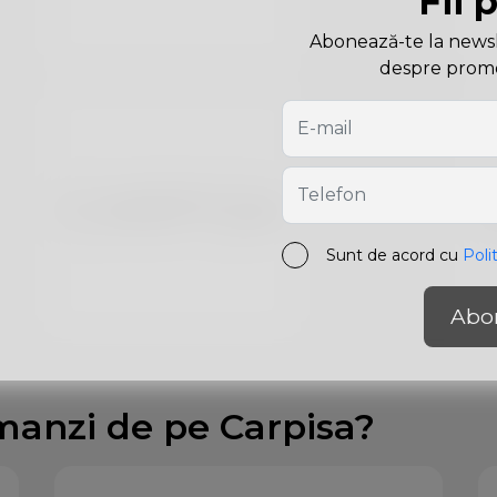
Fii 
Abonează-te la newslet
despre promoți
Sunt de acord cu
Poli
Abo
manzi de pe Carpisa?