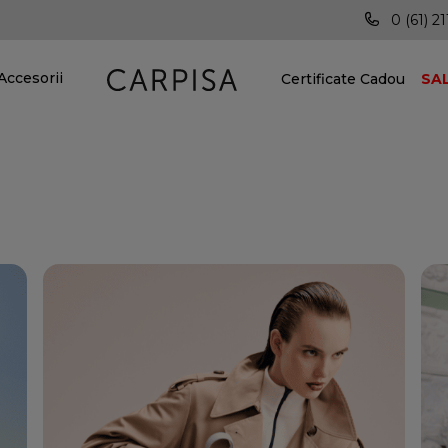
rii în toată țara!
Vei fi mereu în pas cu ultimele te
0 (61) 21
Accesorii
Certificate Cadou
SA