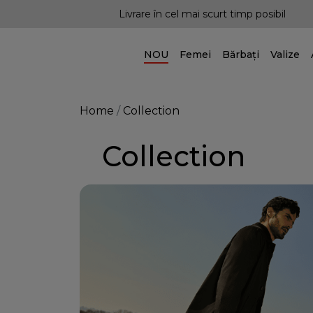
re în cel mai scurt timp posibil
Posibilitatea livră
NOU
Femei
Bărbați
Valize
Home
Collection
Collection