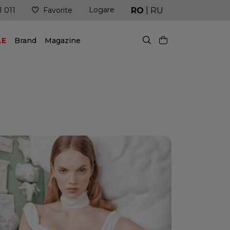
|
Logare
ndințe!
Livrare în cel mai scurt timp posibil
RO
RU
1 011
Favorite
LE
Brand
Magazine