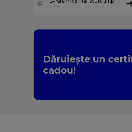
Livrare în cel mai scurt timp
posibil
Dăruiește un certi
cadou!