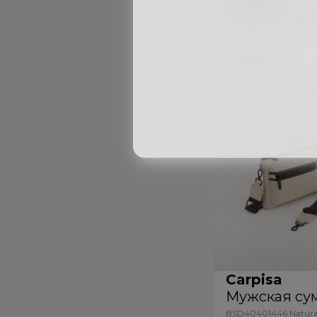
Мужская су
BSD33104446 Black
999
лей
Carpisa
Мужская су
BSD40401446 Natura