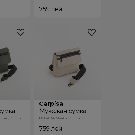
759
лей
Carpisa
сумка
Мужская сумка
itary Green
BSD40404446 Natural
759
лей