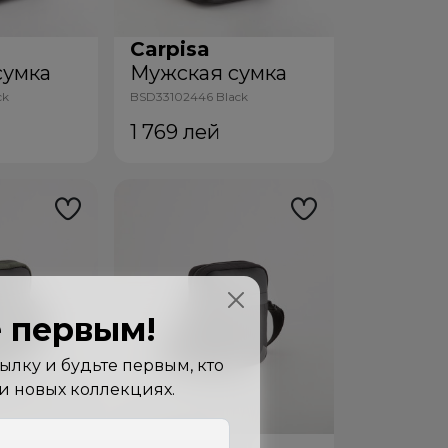
Carpisa
сумка
Мужская сумка
ck
BSD33102446 Black
1 769
лей
 первым!
лку и будьте первым, кто
 и новых коллекциях.
Carpisa