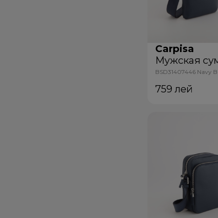
Carpisa
Мужская су
BSD31407446 Navy B
759
лей