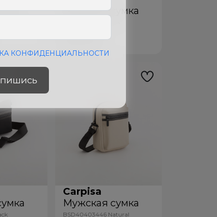
сумка
Мужская сумка
tary Green
BTD16903446 Black
669
лей
КА КОНФИДЕНЦИАЛЬНОСТИ
пишись
Carpisa
сумка
Мужская сумка
ack
BSD40403446 Natural