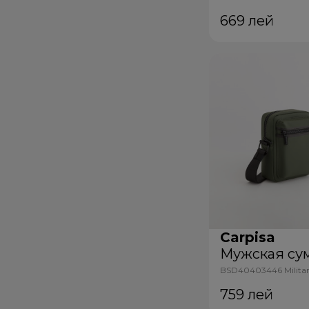
669
лей
Carpisa
Мужская су
BSD40403446 Militar
759
лей