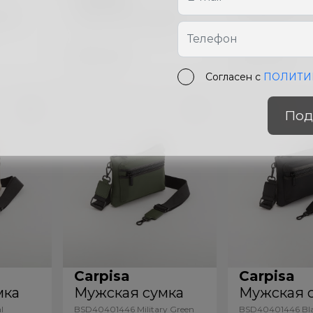
мка
Мужская сумка
Мужская 
BTD16903446 Navy Blue
BTD16903446 Mili
669
лей
669
лей
Согласен с
ПОЛИТИ
Под
Carpisa
Carpisa
мка
Мужская сумка
Мужская 
l
BSD40401446 Military Green
BSD40401446 Bl