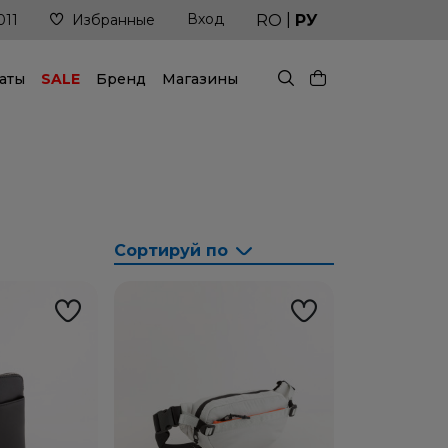
|
Вход
й!
Доставка в кратчайшие сроки
RO
РУ
011
Избранные
аты
SALE
Бренд
Магазины
Сортируй по