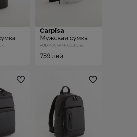
Carpisa
сумка
Мужская сумка
ck
VBD14304446 Cool grey
759
лей