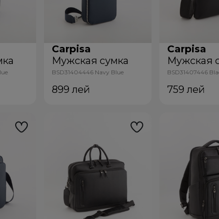
Carpisa
Carpisa
мка
Мужская сумка
Мужская 
lue
BSD31404446 Navy Blue
BSD31407446 Bla
899
лей
759
лей