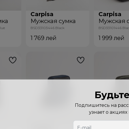
Carpisa
Carpisa
мка
Мужская сумка
Мужская 
lue
BSD33103446 Black
BSD33101446 Bla
1 769
лей
1 999
лей
Будьте
Подпишитесь на рассы
узнает о акциях
Carpisa
Carpisa