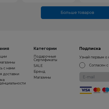
Больше товаров
ания
Категории
Подписка
кции
Подарочные
Узнай первым о
Cертификаты
магазины
Согласен 
SALE
ь с нами
Бренд
я доставки
Магазины
ика
денциальности