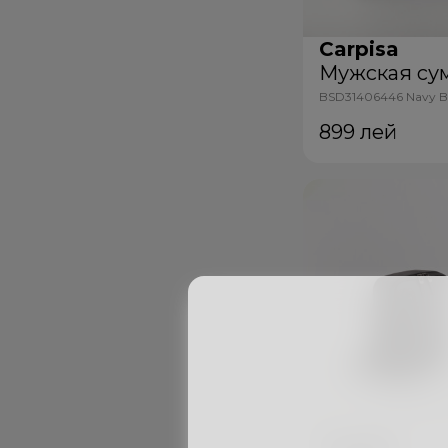
Carpisa
Мужская су
BSD31406446 Navy B
899
лей
Carpisa