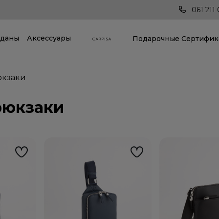
стране!
Последние тренды всегда под руко
061 211 
даны
Аксессуары
Подарочные Cертифик
юкзаки
рюкзаки