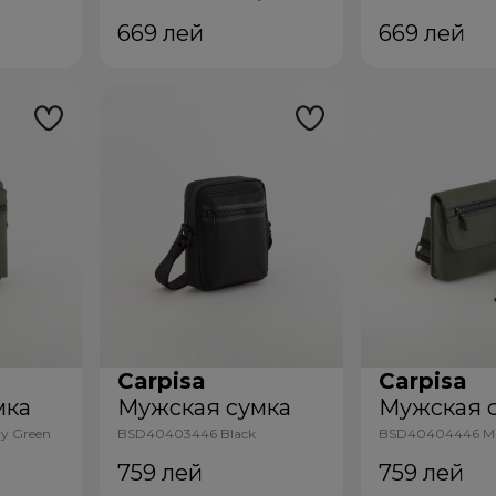
669
лей
669
лей
Carpisa
Carpisa
мка
Мужская сумка
Мужская 
y Green
BSD40403446 Black
BSD40404446 Mil
759
лей
759
лей