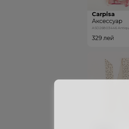
Carpisa
Аксессуар
ASD26803446 Antiqu
Multicolour
329
лей
Carpisa