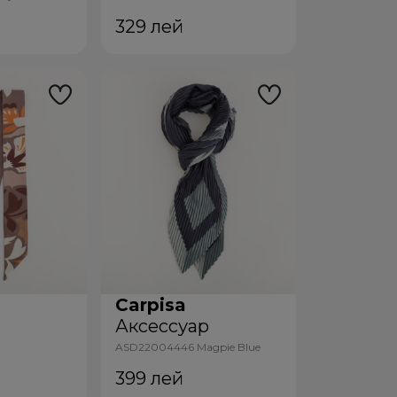
329
лей
Carpisa
р
Аксессуар
ASD22004446 Magpie Blue
Multicolour
399
лей