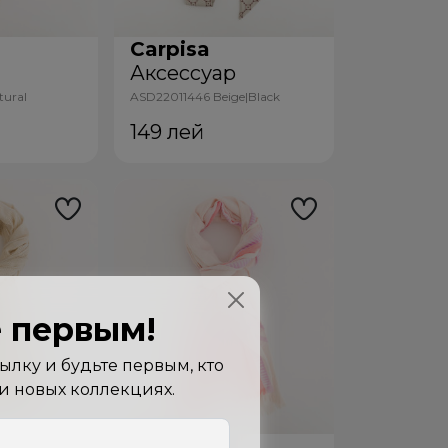
Carpisa
р
Аксессуар
ural
ASD22011446 Beige|Black
149
лей
 первым!
лку и будьте первым, кто
 и новых коллекциях.
Carpisa