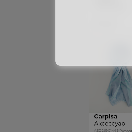
Аксессуар
ASD22010446
Taupe|Multicolour
149
лей
Carpisa
Аксессуар
ASD26901446 Powder