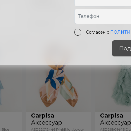
Аксессуар
Аксессуа
ASD26902446 Black
ASD26902446 Bu
329
лей
329
лей
Согласен с
ПОЛИТИ
Под
Carpisa
Carpisa
Аксессуар
Аксессуа
 Blue
ASD22012446 Pink|Multicolour
ASD26801446 Dus