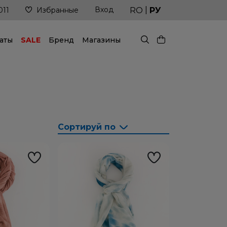
|
Вход
Доставка в кратчайшие сроки
RO
РУ
011
Избранные
аты
SALE
Бренд
Магазины
Сортируй по