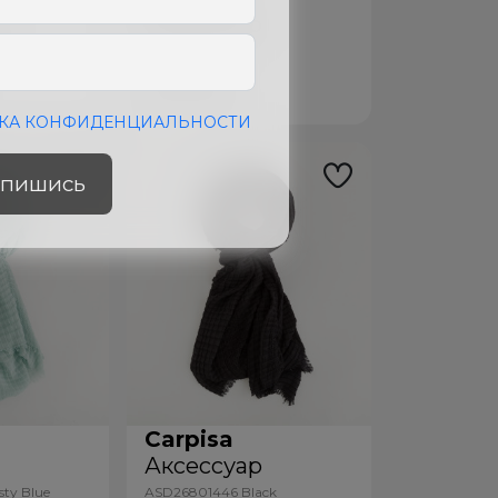
р
Аксессуар
tter
ASD26901446
Powder|Multicolour
329
лей
КА КОНФИДЕНЦИАЛЬНОСТИ
пишись
Carpisa
р
Аксессуар
ty Blue
ASD26801446 Black