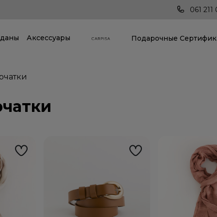
Последние тренды всегда под рукой!
061 211 
даны
Аксессуары
Подарочные Cертифик
рчатки
рчатки