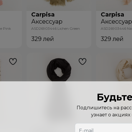
Carpisa
Carpisa
Аксессуар
Аксессуа
e Pink
ASD26903446 Lichen Green
ASD26903446 Nat
329
лей
329
лей
Будьте
Подпишитесь на рассы
узнает о акциях
Carpisa
Carpisa