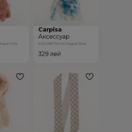
Carpisa
р
Аксессуар
ique Pink
ASD26803446 Magpie Blue
Multicolour
329
лей