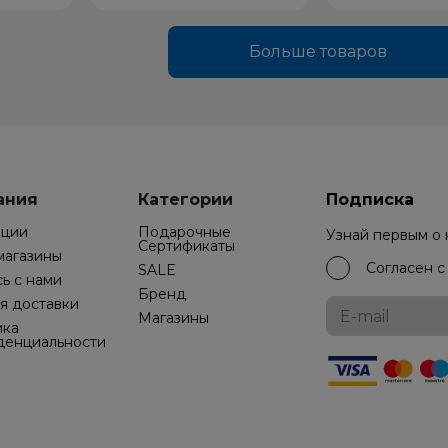
Больше товаров
ания
Категории
Подписка
кции
Подарочные
Узнай первым о
Cертификаты
магазины
Согласен 
SALE
ь с нами
Бренд
я доставки
Магазины
ика
денциальности