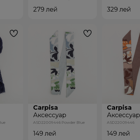
279
лей
329
лей
Carpisa
Carpisa
Аксессуар
Аксессуа
lue
ASD22009446 Powder Blue
ASD22009446
Multicolour
Taupe|Multicolour
149
лей
149
лей