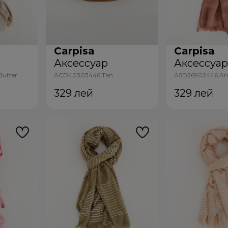
Carpisa
Carpisa
Аксессуар
Аксессуа
utter
ACD40303446 Tan
ASD26902446 Ant
329
лей
329
лей