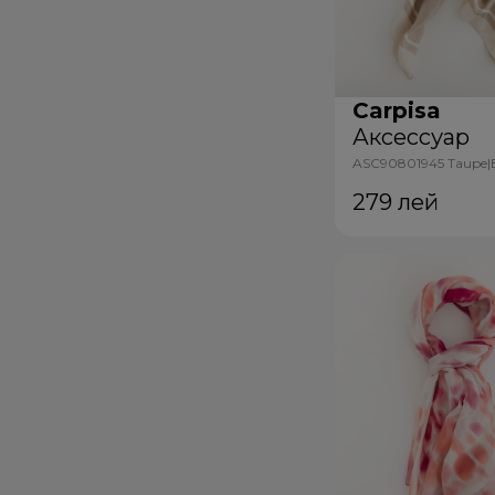
Carpisa
Аксессуар
ASC90801945 Taupe|B
279
лей