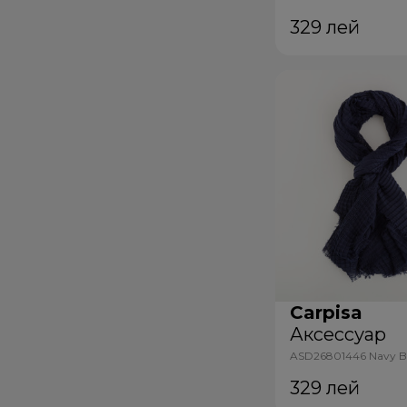
Multicolour
329
лей
Carpisa
Аксессуар
ASD26801446 Navy B
329
лей