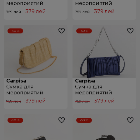
мероприятий
мероприятий
BCB89101543 Sage Green|Multicolour
BCA76102442 Natural
379
лей
379
лей
759 лей
759 лей
-50 %
-50 %
Carpisa
Carpisa
Сумкa для
Сумкa для
мероприятий
мероприятий
BCA76101442 Natural
BTA98601942 Blue
379
лей
379
лей
759 лей
759 лей
-50 %
-50 %