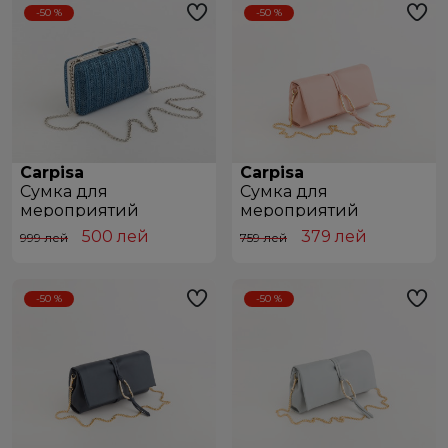
-50 %
-50 %
Carpisa
Carpisa
Сумкa для
Сумкa для
мероприятий
мероприятий
BCB52201543 Blue
BCD32201446 Powder
500
лей
379
лей
999 лей
759 лей
-50 %
-50 %