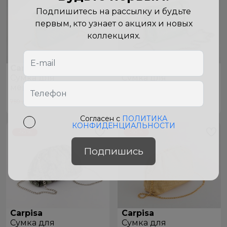
Подпишитесь на рассылку и будьте
первым, кто узнает о акциях и новых
коллекциях.
Carpisa
Carpisa
Сумкa для
Сумкa для
мероприятий
мероприятий
BCC13301444 Sage Green
BCC12601444 Metallic Green
379
лей
379
лей
759 лей
759 лей
Согласен с
ПОЛИТИКА
КОНФИДЕНЦИАЛЬНОСТИ
-50 %
-50 %
Подпишись
Carpisa
Carpisa
Сумкa для
Сумкa для