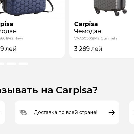
pisa
Carpisa
модан
Чемодан
5601942 Navy
VAA5050S942 Gunmetal
69
лей
3 289
лей
зывать на Carpisa?
Доставка по всей стране!