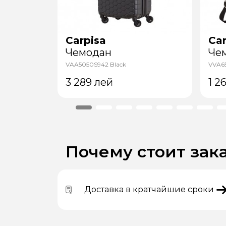
Carpisa
Car
Чемодан
Че
VAA5050S942 Black
VVA6
3 289
лей
1 2
Почему стоит зака
Доставка в кратчайшие сроки