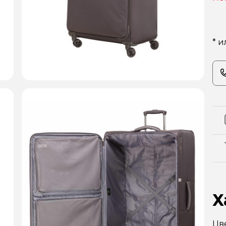
* и
Х
Цв