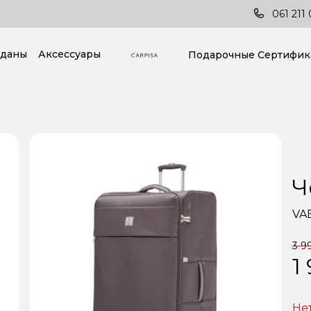
Последние тренды всегда под рукой!
061 211 
даны
Аксессуары
Подарочные Cертифик
Ч
VA
3 9
1
Не