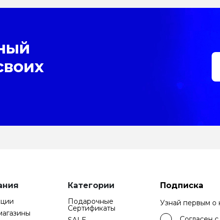
ный
своих
ания
Категории
Подписка
кции
Подарочные
Узнай первым о
Cертификаты
магазины
Согласен 