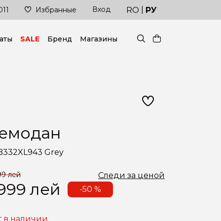
|
Вход
Доставка в кратчайшие сроки
RO
РУ
011
Избранные
аты
SALE
Бренд
Магазины
емодан
B332XL943 Grey
99 лей
Следи за ценой
 999
лей
-50 %
т в наличии