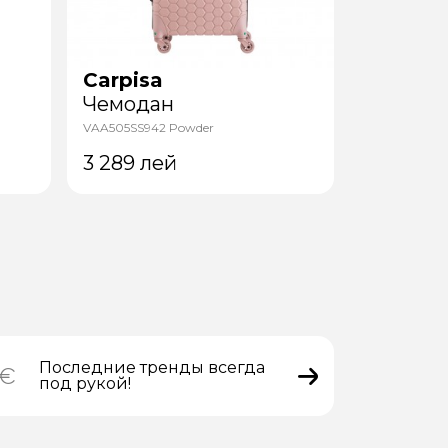
Carpisa
Carpisa
Чемодан
Чемода
VAA505SS942 Powder
VAA5050L942
3 289
лей
4 249
л
Последние тренды всегда
под рукой!