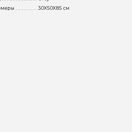
змеры
30X50X85 см