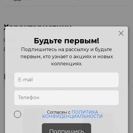
Характеристики
Будьте первым!
Цвет
Navy
Подпишитесь на рассылку и будьте
Размеры
22X36X50 см
первым, кто узнает о акциях и новых
коллекциях.
Похожие товары
Согласен с
ПОЛИТИКА
КОНФИДЕНЦИАЛЬНОСТИ
Подпишись