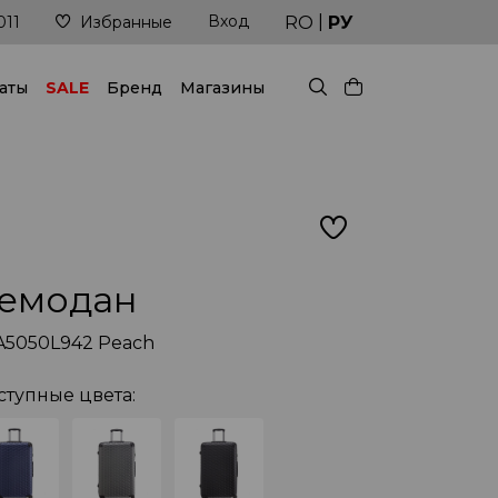
|
Вход
Доставка в кратчайшие сроки
RO
РУ
011
Избранные
аты
SALE
Бренд
Магазины
емодан
A5050L942 Peach
ступные цвета: