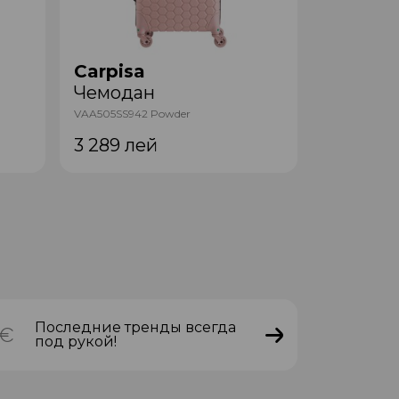
Carpisa
Carpisa
Чемодан
Чемода
VAA505SS942 Powder
VAA5050L942
3 289
лей
4 249
л
Последние тренды всегда
под рукой!