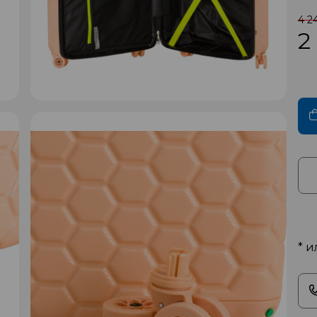
4 2
2
* и