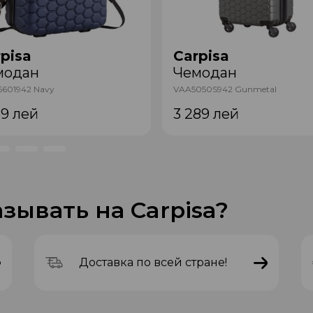
pisa
Carpisa
модан
Чемодан
5601942 Navy
VAA5050S942 Gunmetal
69
лей
3 289
лей
зывать на Carpisa?
Доставка по всей стране!