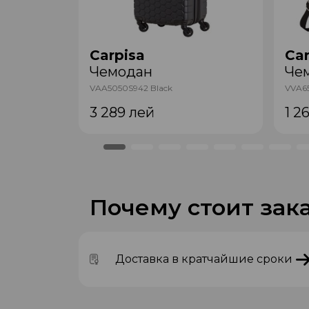
Carpisa
Car
Чемодан
Че
VAA5050S942 Black
VVA6
3 289
лей
1 2
Почему стоит зака
Доставка в кратчайшие сроки