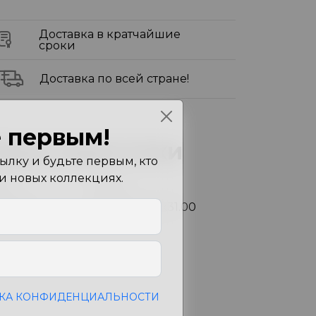
Доставка в кратчайшие
сроки
Доставка по всей стране!
 первым!
арактеристики
лку и будьте первым, кто
 и новых коллекциях.
ет
Peach
змеры
48.00x77.00x31.00
см
КА КОНФИДЕНЦИАЛЬНОСТИ