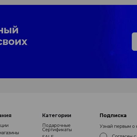
ный
своих
ания
Категории
Подписка
кции
Подарочные
Узнай первым о
Cертификаты
магазины
Согласен 