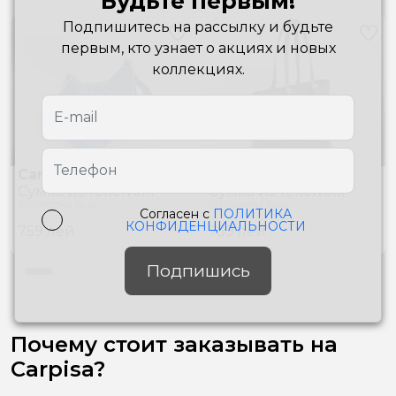
Будьте первым!
Подпишитесь на рассылку и будьте
первым, кто узнает о акциях и новых
коллекциях.
Carpisa
Carpisa
Сумкa из текстиля
Сумкa из текстиля
BTB31902942 Blue
BTB31904942 Black
Согласен с
ПОЛИТИКА
КОНФИДЕНЦИАЛЬНОСТИ
759
лей
759
лей
Подпишись
Почему стоит заказывать на
Carpisa?