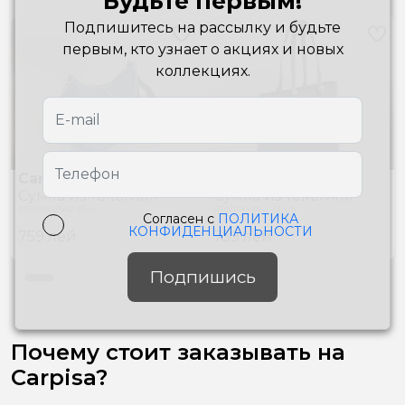
Будьте первым!
Подпишитесь на рассылку и будьте
первым, кто узнает о акциях и новых
коллекциях.
Carpisa
Carpisa
Сумкa из текстиля
Сумкa из текстиля
BTB31902942 Blue
BTB31904942 Black
Согласен с
ПОЛИТИКА
КОНФИДЕНЦИАЛЬНОСТИ
759
лей
759
лей
Подпишись
Почему стоит заказывать на
Carpisa?