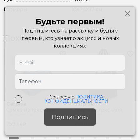
Размеры
10X24X17 см
Будьте первым!
Подпишитесь на рассылку и будьте
Похожие товары
первым, кто узнает о акциях и новых
коллекциях.
Согласен с
ПОЛИТИКА
КОНФИДЕНЦИАЛЬНОСТИ
Carpisa
Carpisa
Сумкa из текстиля
Сумкa из текстиля
BTB31902942 Blue
BTB31904942 Black
Подпишись
759
лей
759
лей