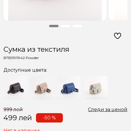
Сумкa из текстиля
BTB31911942 Powder
Доступные цвета:
999 лей
Следи за ценой
499
лей
-50 %
Нет в наличии