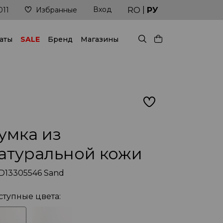
|
Вход
ледние тренды всегда под рукой!
Доставка в
RO
РУ
011
Избранные
аты
SALE
Бренд
Магазины
умка из
атуральной кожи
D13305546 Sand
ступные цвета: