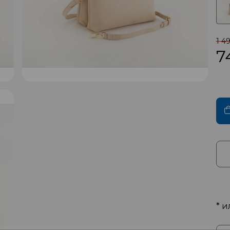
1 4
7
* и