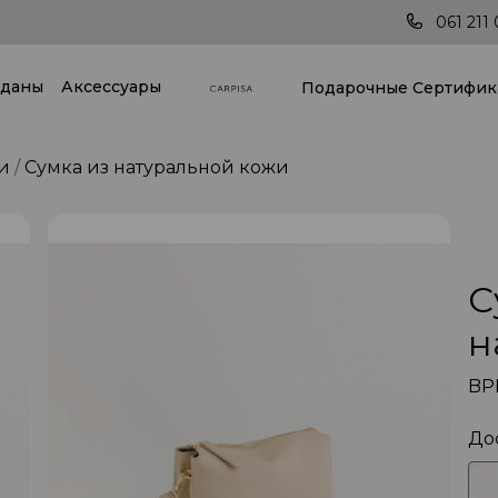
Доставка по всей стране!
Пос
061 211 
даны
Аксессуары
Подарочные Cертифик
и
Сумка из натуральной кожи
С
н
BP
До