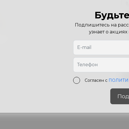
Будьте
Подпишитесь на рассы
узнает о акциях
Х
Согласен с
ПОЛИТИ
Цв
Под
Ра