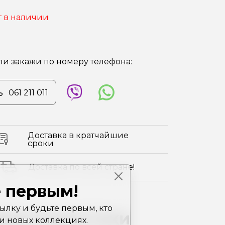
т в наличии
ли закажи по номеру телефона:
061 211 011
Доставка в кратчайшие
сроки
Доставка по всей стране!
 первым!
лку и будьте первым, кто
арактеристики
 и новых коллекциях.