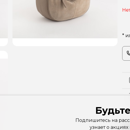
Не
* и
Будьте
Подпишитесь на рассы
Х
узнает о акциях