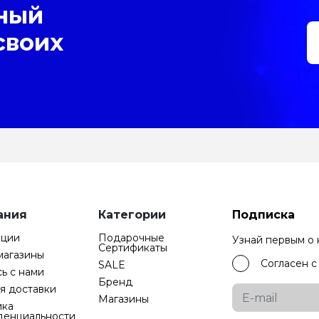
ный
своих
ания
Категории
Подписка
кции
Подарочные
Узнай первым о
Cертификаты
магазины
Согласен 
SALE
ь с нами
Бренд
я доставки
Магазины
ика
денциальности