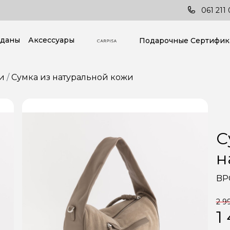
Доставка по всей стране!
Пос
061 211 
даны
Аксессуары
Подарочные Cертифик
и
Сумка из натуральной кожи
С
н
BP
2 9
1