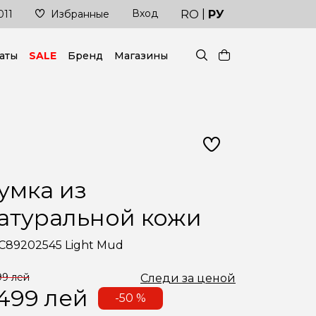
|
Вход
ледние тренды всегда под рукой!
Доставка в
RO
РУ
011
Избранные
аты
SALE
Бренд
Магазины
умка из
атуральной кожи
C89202545 Light Mud
99 лей
Следи за ценой
 499
лей
-50 %