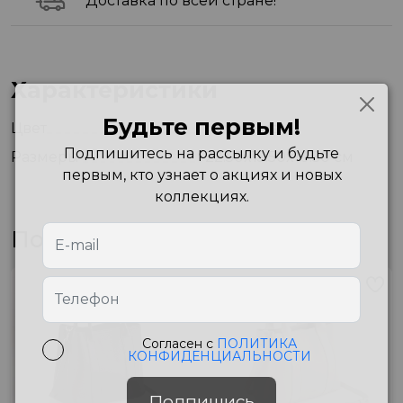
Доставка по всей стране!
Характеристики
Будьте первым!
Цвет
Navy Blue
Подпишитесь на рассылку и будьте
Размеры
22.50x15.50x10.50 см
первым, кто узнает о акциях и новых
коллекциях.
Похожие товары
Согласен с
ПОЛИТИКА
КОНФИДЕНЦИАЛЬНОСТИ
Подпишись