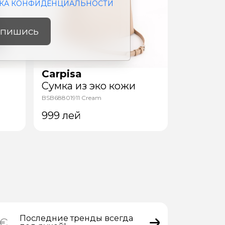
КА КОНФИДЕНЦИАЛЬНОСТИ
пишись
Carpisa
Carpisa
Сумка из эко кожи
Сумка и
BSB68801911 Cream
BSC83806945 
999
лей
899
лей
Последние тренды всегда