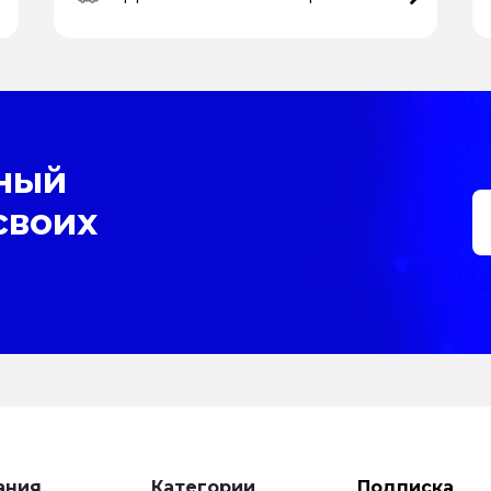
ный
своих
ания
Категории
Подписка