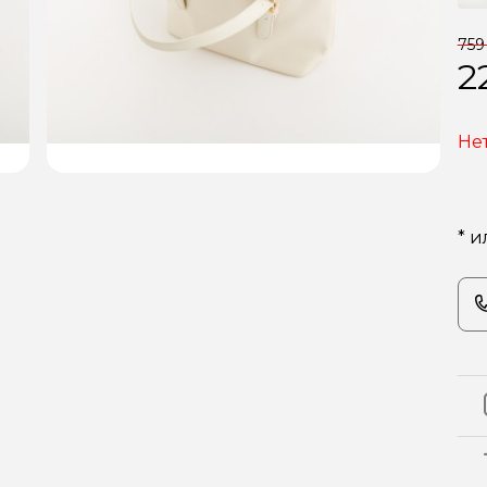
759
2
Не
* и