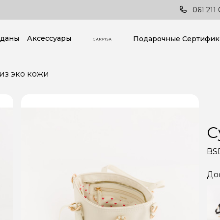
стране!
Последние тренды всегда под руко
061 211 
даны
Аксессуары
Подарочные Cертифик
из эко кожи
С
BS
До