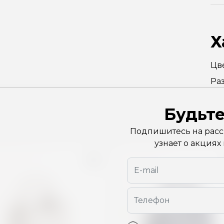
Х
Цв
Ра
Будьте
Подпишитесь на рассы
узнает о акциях