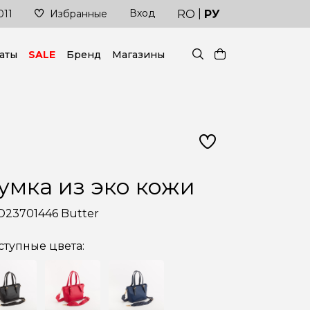
|
Вход
й!
Доставка в кратчайшие сроки
RO
РУ
011
Избранные
аты
SALE
Бренд
Магазины
умка из эко кожи
D23701446 Butter
ступные цвета: