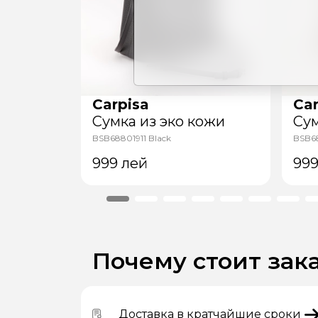
Carpisa
Car
кожи
Сумка из эко кожи
Сум
k
BSB68801911 Black
BSB68
999
лей
99
Почему стоит зака
Доставка в кратчайшие сроки