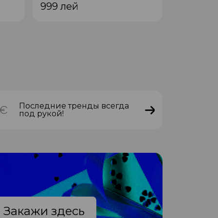
999
лей
899
лей
Последние тренды всегда
под рукой!
Закажи здесь