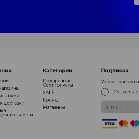
ания
Категории
Подписка
кции
Подарочные
Узнай первым о
Cертификаты
магазины
Согласен 
SALE
ь с нами
Бренд
я доставки
Магазины
ика
денциальности