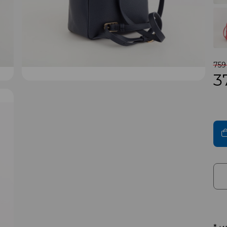
759
3