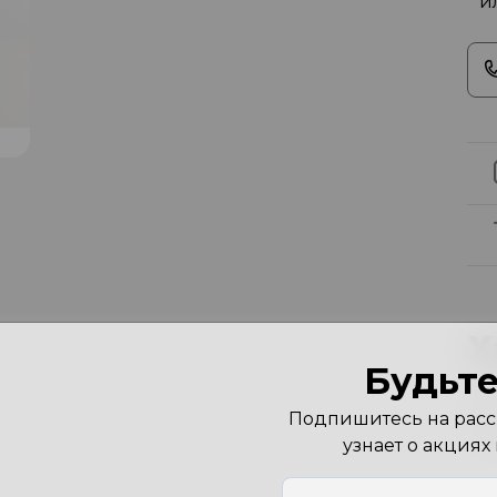
* и
Х
Будьте
Цв
Подпишитесь на рассы
Ра
узнает о акциях