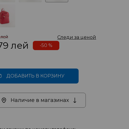
 лей
Следи за ценой
79
лей
-50 %
ДОБАВИТЬ В КОРЗИНУ
Наличие в магазинах