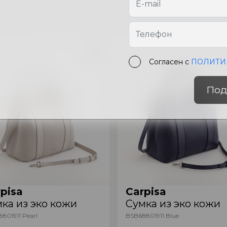
Согласен с
ПОЛИТИ
Под
pisa
Carpisa
ка из эко кожи
Сумка из эко кожи
801911 Pearl
BSB68801911 Blue