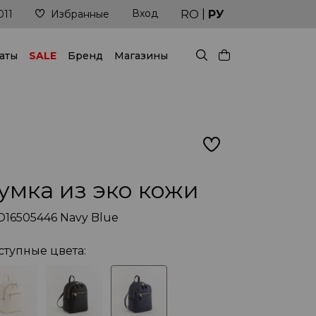
|
Вход
Доставка в кратчайшие сроки
RO
РУ
011
Избранные
аты
SALE
Бренд
Магазины
умка из эко кожи
D16505446 Navy Blue
ступные цвета: