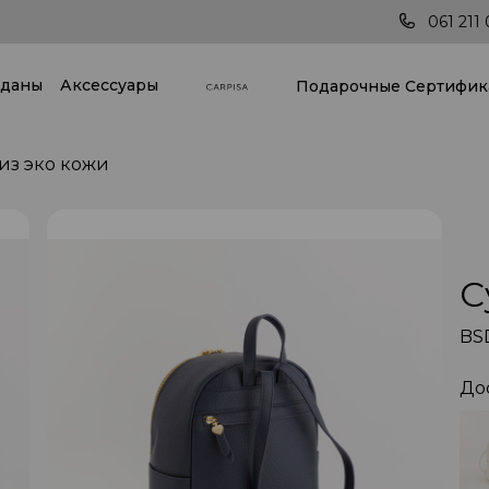
Последние тренды всегда под рукой!
061 211 
даны
Аксессуары
Подарочные Cертифик
из эко кожи
С
BS
До