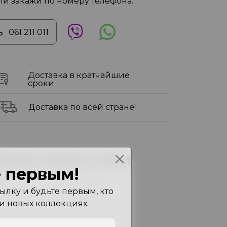
ли закажи по номеру телефона:
061 211 011
Доставка в кратчайшие
сроки
Доставка по всей стране!
арактеристики
 первым!
ет
Navy Blue
лку и будьте первым, кто
змеры
11X24X30 см
 и новых коллекциях.