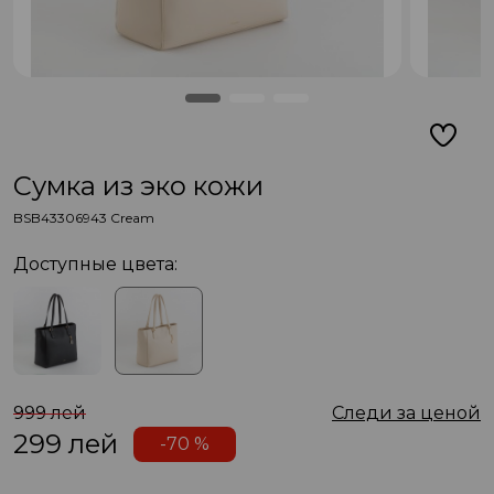
Сумка из эко кожи
BSB43306943 Cream
Доступные цвета:
999 лей
Следи за ценой
299
лей
-70 %