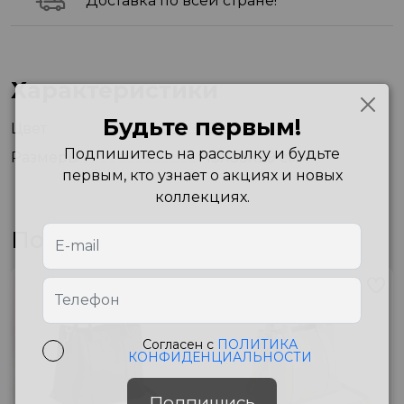
Доставка по всей стране!
Характеристики
Будьте первым!
Цвет
Cream
Подпишитесь на рассылку и будьте
Размеры
13X33X29 см
первым, кто узнает о акциях и новых
коллекциях.
Похожие товары
Согласен с
ПОЛИТИКА
КОНФИДЕНЦИАЛЬНОСТИ
Подпишись