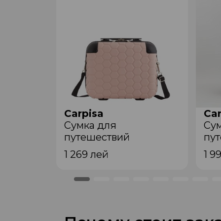
Carpisa
Car
Сумкa для
Су
путешествий
пу
VVA65601942 Powder
BTB3
1 269
лей
1 9