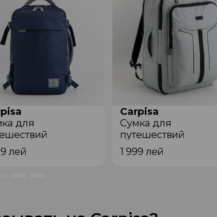
pisa
Carpisa
мкa для
Сумкa для
тешествий
путешествий
3206943 Blue
VBB65204444 Cool grey
99
лей
1 999
лей