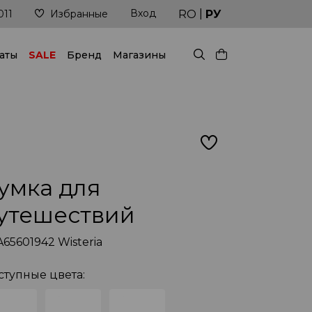
|
Вход
Доставка в кратчайшие сроки
RO
РУ
011
Избранные
аты
SALE
Бренд
Магазины
умкa для
утешествий
65601942 Wisteria
ступные цвета: