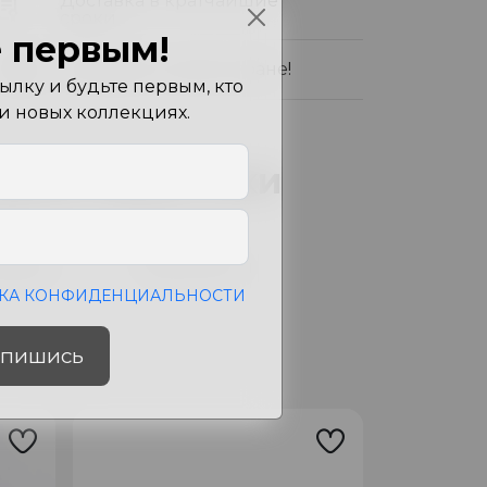
Доставка в кратчайшие
сроки
 первым!
Доставка по всей стране!
лку и будьте первым, кто
 и новых коллекциях.
арактеристики
ет
Wisteria
змеры
18X32X26 см
КА КОНФИДЕНЦИАЛЬНОСТИ
пишись