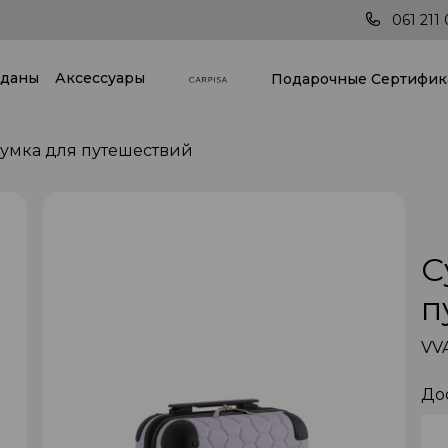
Последние тренды всегда под рукой!
061 211 
даны
Аксессуары
Подарочные Cертифик
умкa для путешествий
С
п
VVA
До