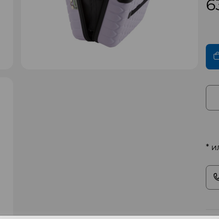
6
* и