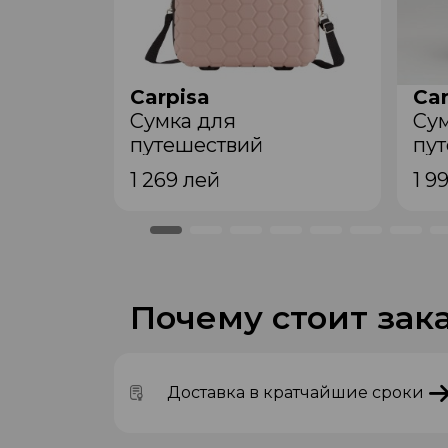
Carpisa
Car
Сумкa для
Су
путешествий
пу
VVA65601942 Powder
BTB3
1 269
лей
1 9
Почему стоит зака
Доставка в кратчайшие сроки