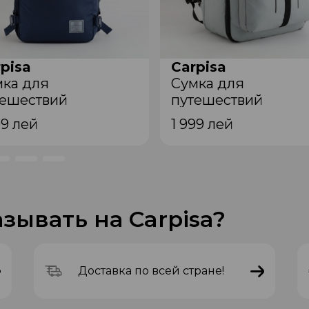
pisa
Carpisa
мкa для
Сумкa для
тешествий
путешествий
3206943 Blue
VBB65204444 Cool grey
99
лей
1 999
лей
зывать на Carpisa?
Доставка по всей стране!