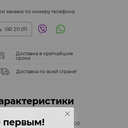
ли закажи по номеру телефона:
061 211 011
Доставка в кратчайшие
сроки
Доставка по всей стране!
арактеристики
ет
Navy Blue
 первым!
змеры
36.00x45.00x20.00