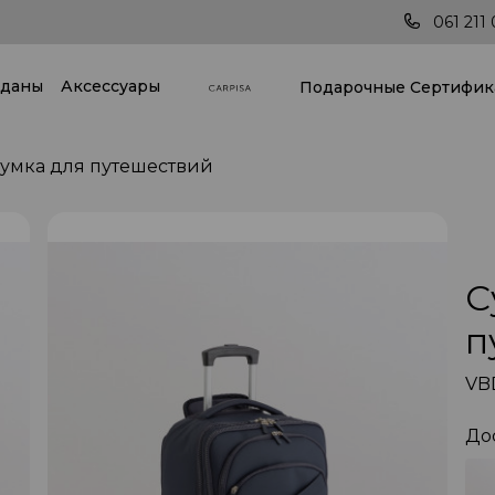
Последние тренды всегда под рукой!
061 211 
даны
Аксессуары
Подарочные Cертифик
умкa для путешествий
С
п
VB
До