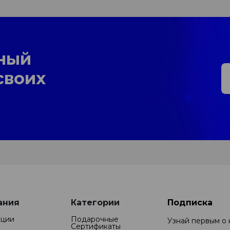
ный
своих
ания
Категории
Подписка
кции
Подарочные
Узнай первым о
Cертификаты