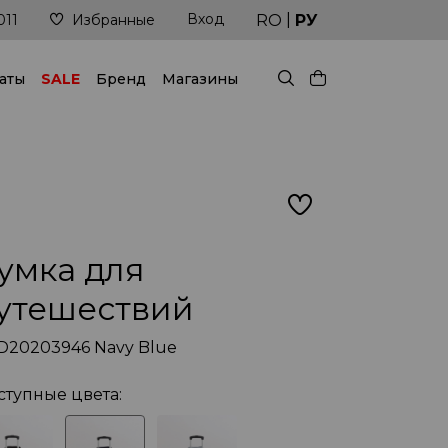
|
Вход
Доставка в кратчайшие сроки
RO
РУ
011
Избранные
аты
SALE
Бренд
Магазины
умкa для
утешествий
D20203946 Navy Blue
ступные цвета: