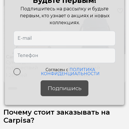
Будьте первым!
Подпишитесь на рассылку и будьте
первым, кто узнает о акциях и новых
коллекциях.
Carpisa
Carpisa
Сумкa для
Сумкa для
путешествий
путешествий
Согласен с
ПОЛИТИКА
VVA65601942 Powder
BTB33206943 Blue
КОНФИДЕНЦИАЛЬНОСТИ
1 269
лей
1 999
лей
Подпишись
Почему стоит заказывать на
Carpisa?