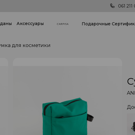
Последние тренды всегда под рукой!
061 211 
даны
Аксессуары
Подарочные Cертифик
умка для косметики
С
AN
До