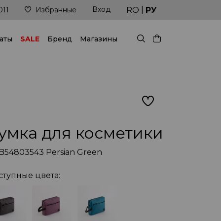
|
Вход
Доставка в кратчайшие сроки
RO
РУ
011
Избранные
аты
SALE
Бренд
Магазины
умка для косметики
B54803543 Persian Green
ступные цвета: