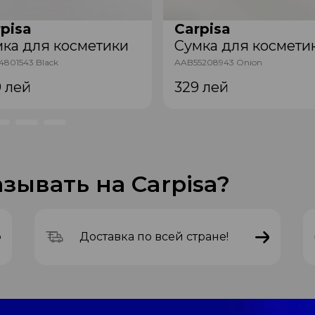
pisa
Carpisa
ка для косметики
Сумка для космети
801543 Black
AAB55208943 Onion
9
лей
329
лей
зывать на Carpisa?
Доставка по всей стране!