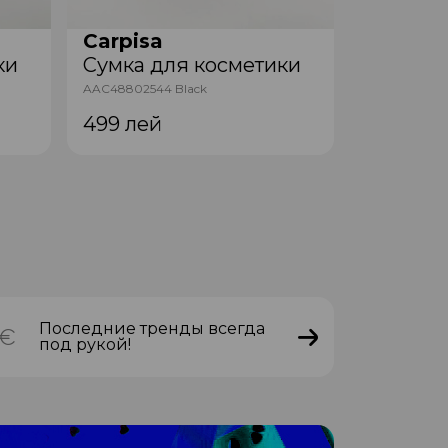
Carpisa
Carpisa
ки
Сумка для косметики
Сумка д
AAC48802544 Black
ANB54803543
499
лей
399
лей
Последние тренды всегда
под рукой!