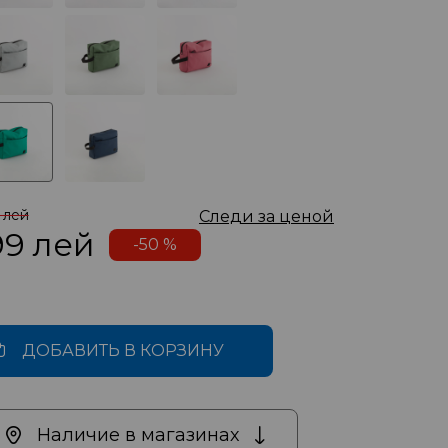
 лей
Следи за ценой
99
лей
-50 %
ДОБАВИТЬ В КОРЗИНУ
Наличие в магазинах