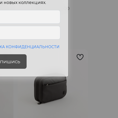
ет
Persian Green
 и новых коллекциях.
змеры
21.00x18.00x6.00
см
КА КОНФИДЕНЦИАЛЬНОСТИ
пишись