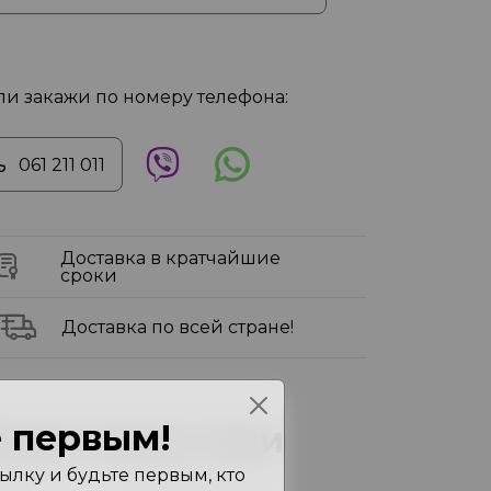
ли закажи по номеру телефона:
061 211 011
Доставка в кратчайшие
сроки
Доставка по всей стране!
 первым!
арактеристики
лку и будьте первым, кто