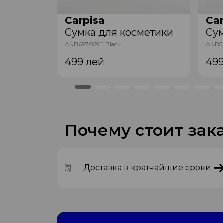
Carpisa
Car
метики
Сумка для косметики
Сум
ANB69705911 Black
ANB54
499
лей
49
Почему стоит зака
Доставка в кратчайшие сроки