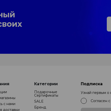
ный
своих
ания
Категории
Подписка
кции
Подарочные
Узнай первым о
Cертификаты
магазины
Согласен 
SALE
ь с нами
Бренд
я доставки