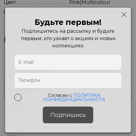
Цвет
Pink|Multicolour
Размеры
22.00x17.00x11.00 см
Будьте первым!
Подпишитесь на рассылку и будьте
Похожие товары
первым, кто узнает о акциях и новых
коллекциях.
Согласен с
ПОЛИТИКА
КОНФИДЕНЦИАЛЬНОСТИ
Carpisa
Carpisa
Сумка для косметики
Сумка для косметики
Подпишись
ANB69705911 Black
ANB54801543 Black
499
лей
499
лей