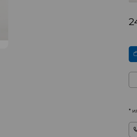
2
* и