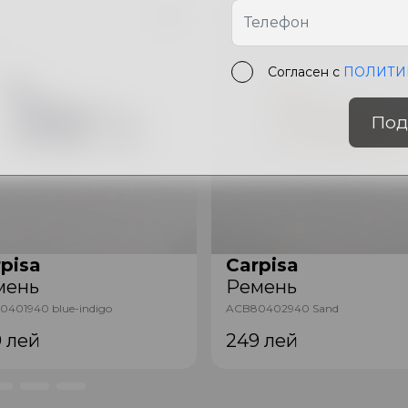
Согласен с
ПОЛИТИ
Под
pisa
Carpisa
мень
Ремень
401940 blue-indigo
ACB80402940 Sand
9
лей
249
лей