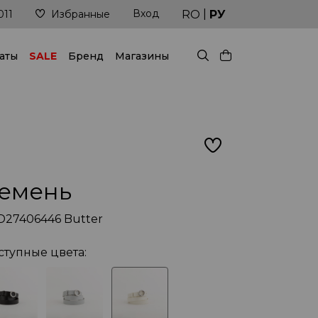
|
Вход
рукой!
Доставка в кратчайшие сроки
RO
РУ
011
Избранные
аты
SALE
Бренд
Магазины
емень
D27406446 Butter
ступные цвета: