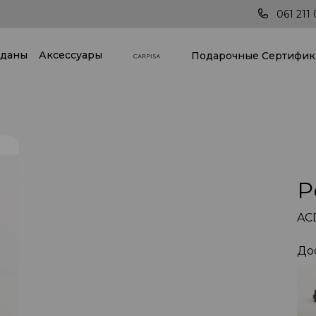
всей стране!
Последние тренды всегда под 
061 211 
даны
Аксессуары
Подарочные Cертифик
Р
AC
До