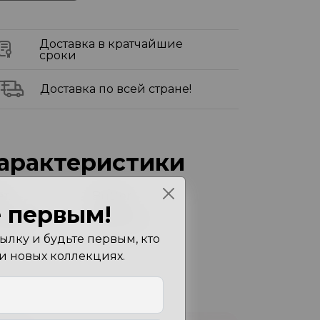
Доставка в кратчайшие
сроки
Доставка по всей стране!
арактеристики
ет
Butter
 первым!
змеры
0X0X0 см
лку и будьте первым, кто
 и новых коллекциях.