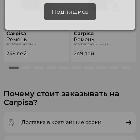
Подпишись
Carpisa
Carpisa
Ремень
Ремень
ACB80402940 Black
ACB80401940 blue-indigo
249
лей
249
лей
Почему стоит заказывать на
Carpisa?
Доставка в кратчайшие сроки