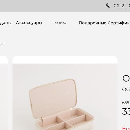
ставка по всей стране!
Последние тренды в
061 211 
даны
Аксессуары
Подарочные Cертифик
ер
О
OG
669
3
Не