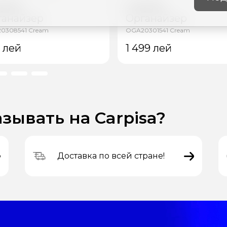
pisa
Carpisa
ганайзер
Органайзер
0308541 Cream
OGA20301541 Cream
9
лей
1 499
лей
зывать на Carpisa?
Доставка по всей стране!