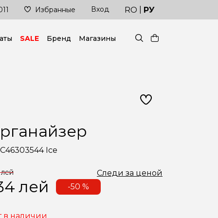
|
Вход
сегда под рукой!
Доставка в кратчайшие сро
RO
РУ
011
Избранные
аты
SALE
Бренд
Магазины
рганайзер
C46303544 Ice
 лей
Следи за ценой
34
лей
-50 %
т в наличии