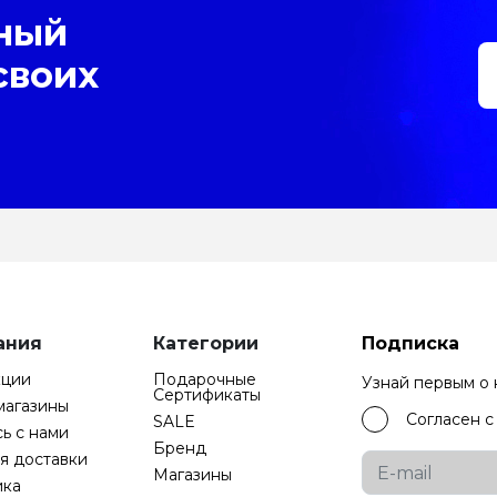
ный
своих
ания
Категории
Подписка
кции
Подарочные
Узнай первым о
Cертификаты
магазины
Согласен 
SALE
ь с нами
Бренд
я доставки
Магазины
ика