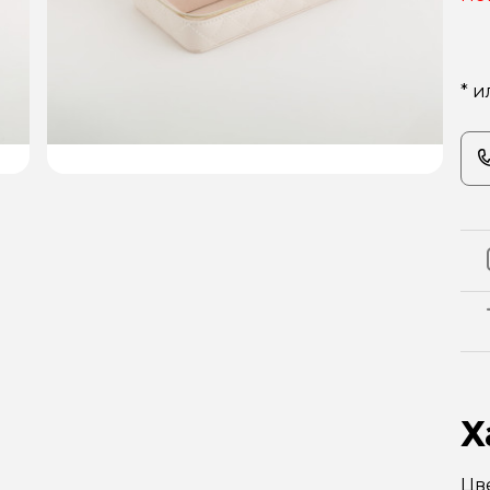
* и
Х
Цв