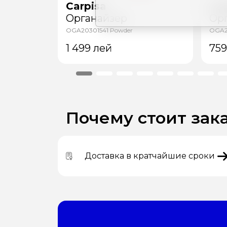
Carpisa
Car
Органайзер
Ор
OGA20301541 Powder
OGA2
1 499
лей
75
Почему стоит зака
Доставка в кратчайшие сроки