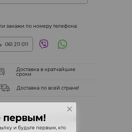
ли закажи по номеру телефона:
061 211 011
Доставка в кратчайшие
сроки
Доставка по всей стране!
 первым!
арактеристики
лку и будьте первым, кто