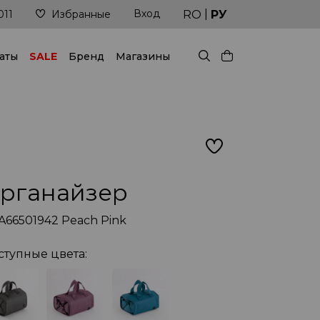
|
Вход
Доставка в кратчайшие сроки
RO
РУ
011
Избранные
аты
SALE
Бренд
Магазины
рганайзер
A66501942 Peach Pink
ступные цвета: