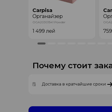
Carpisa
Car
Органайзер
Ор
OGA20301541 Powder
OGA2
1 499
лей
75
Почему стоит зака
Доставка в кратчайшие сроки