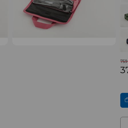
759
3