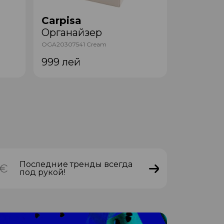
Carpisa
Carpisa
Органайзер
Органа
OGA20307541 Cream
OGA20301541
999
лей
1 499
ле
Последние тренды всегда
под рукой!