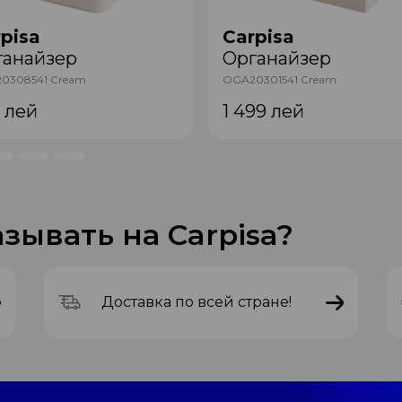
pisa
Carpisa
ганайзер
Органайзер
0308541 Cream
OGA20301541 Cream
9
лей
1 499
лей
зывать на Carpisa?
Доставка по всей стране!