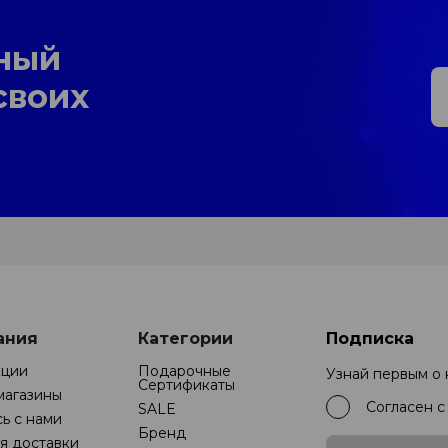
ный
своих
ания
Категории
Подписка
кции
Подарочные
Узнай первым о
Cертификаты
магазины
Согласен 
SALE
ь с нами
Бренд
я доставки