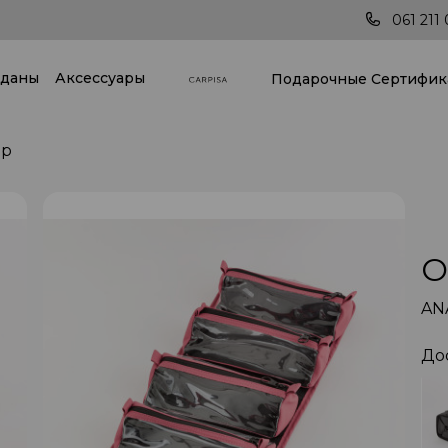
Последние тренды всегда под рукой!
061 211 
даны
Аксессуары
Подарочные Cертифик
ер
О
AN
До