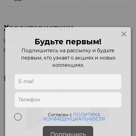
Характеристики
Будьте первым!
Цвет
Black
Подпишитесь на рассылку и будьте
Размеры
11.50x9.00x0.60 см
первым, кто узнает о акциях и новых
коллекциях.
Похожие товары
Согласен с
ПОЛИТИКА
КОНФИДЕНЦИАЛЬНОСТИ
Подпишись