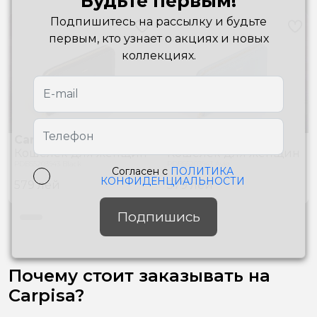
Будьте первым!
Подпишитесь на рассылку и будьте
первым, кто узнает о акциях и новых
коллекциях.
Carpisa
Carpisa
Кошелек для женщин
Кошелек для женщин
PDB55203943 Black
PDB55203943 Avio
Согласен с
ПОЛИТИКА
КОНФИДЕНЦИАЛЬНОСТИ
579
лей
579
лей
Подпишись
Почему стоит заказывать на
Carpisa?