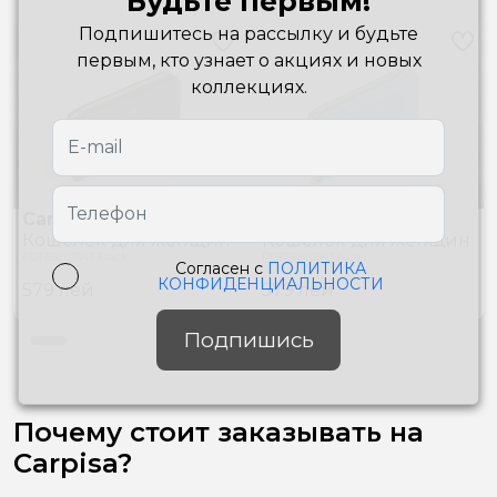
Будьте первым!
Подпишитесь на рассылку и будьте
первым, кто узнает о акциях и новых
коллекциях.
Carpisa
Carpisa
Кошелек для женщин
Кошелек для женщин
PDB55203943 Black
PDB55203943 Avio
Согласен с
ПОЛИТИКА
КОНФИДЕНЦИАЛЬНОСТИ
579
лей
579
лей
Подпишись
Почему стоит заказывать на
Carpisa?