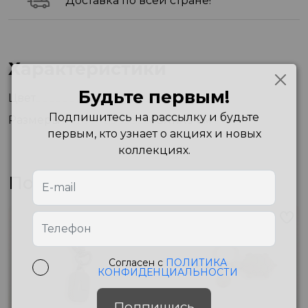
Доставка по всей стране!
Характеристики
Будьте первым!
Цвет
Black
Подпишитесь на рассылку и будьте
Размеры
3X11X9 см
первым, кто узнает о акциях и новых
коллекциях.
Похожие товары
Согласен с
ПОЛИТИКА
КОНФИДЕНЦИАЛЬНОСТИ
Подпишись