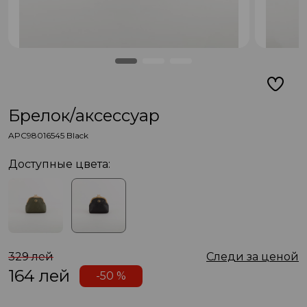
Брелок/аксессуар
APC98016545 Black
Доступные цвета:
329 лей
Следи за ценой
164
лей
-50 %