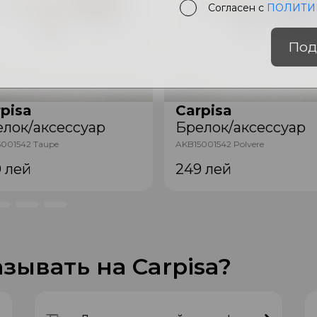
Согласен с
ПОЛИТИ
Под
pisa
Carpisa
лок/аксессуар
Брелок/аксессуар
001542 Taupe
AKB15001542 Polvere
9
лей
249
лей
зывать на Carpisa?