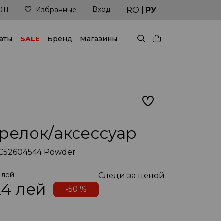
|
Вход
й!
Доставка в кратчайшие сроки
RO
РУ
011
Избранные
аты
SALE
Бренд
Магазины
релок/аксессуар
C52604544 Powder
 лей
Следи за ценой
24
лей
-50 %