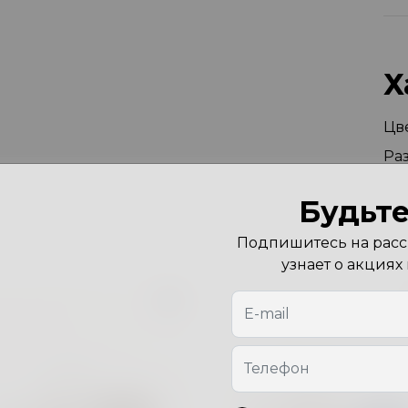
Х
Цв
Ра
Будьте
Подпишитесь на рассы
узнает о акциях