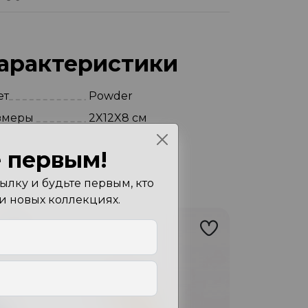
арактеристики
ет
Powder
змеры
2X12X8 см
 первым!
лку и будьте первым, кто
 и новых коллекциях.