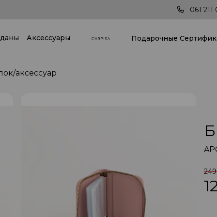
стране!
Последние тренды всегда под руко
061 211 
даны
Аксессуары
Подарочные Cертифик
лок/аксессуар
Б
AP
249
1