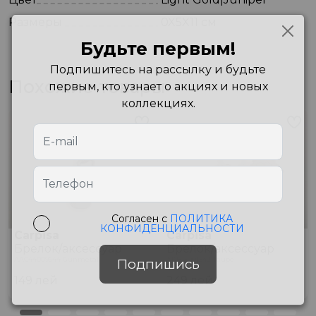
Размеры
0X5X11 см
Будьте первым!
Подпишитесь на рассылку и будьте
Похожие товары
первым, кто узнает о акциях и новых
коллекциях.
Согласен с
ПОЛИТИКА
КОНФИДЕНЦИАЛЬНОСТИ
Carpisa
Carpisa
Брелок/аксессуар
Брелок/аксессуар
AAC44009544 Gunmetal
AKB15001542 Taupe
Подпишись
149
лей
249
лей