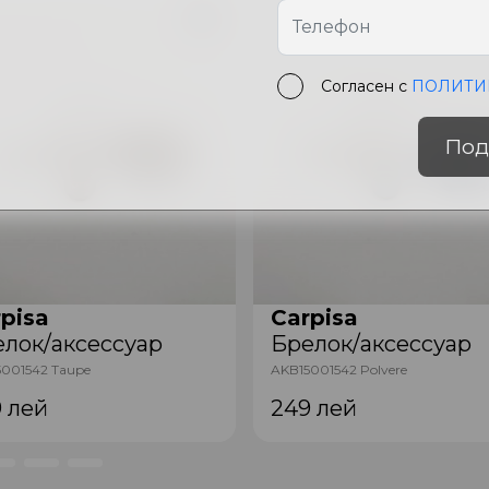
Согласен с
ПОЛИТИ
Под
pisa
Carpisa
лок/аксессуар
Брелок/аксессуар
001542 Taupe
AKB15001542 Polvere
9
лей
249
лей