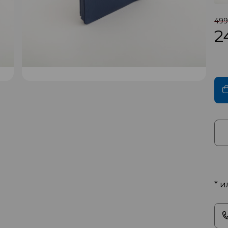
499
2
* и