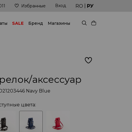
|
Вход
 под рукой!
Доставка в кратчайшие сроки
RO
РУ
011
Избранные
аты
SALE
Бренд
Магазины
релок/аксессуар
D21203446 Navy Blue
ступные цвета: