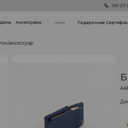
а по всей стране!
Последние тренды всегда
061 211 
даны
Аксессуары
Подарочные Cертифик
лок/аксессуар
Б
AA
До