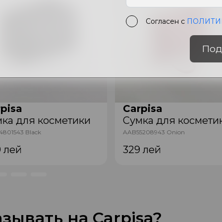
Согласен с
ПОЛИТИ
Под
pisa
Carpisa
ка для косметики
Сумка для космети
801543 Black
AAB55208943 Onion
9
лей
329
лей
зывать на Carpisa?