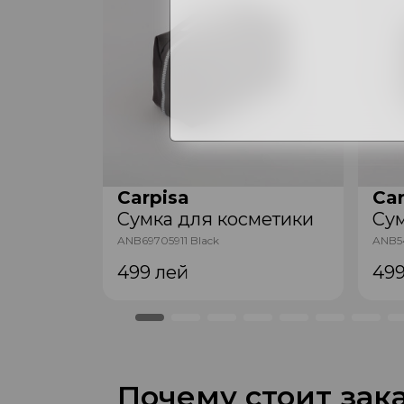
Carpisa
Car
метики
Сумка для косметики
Сум
ANB69705911 Black
ANB54
499
лей
49
Почему стоит зака