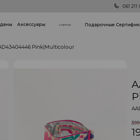
стране!
Последние тренды всегда под руко
061 211 
даны
Аксессуары
Подарочные Cертифик
AD43404446 Pink|Multicolour
A
P
AAD
399
1