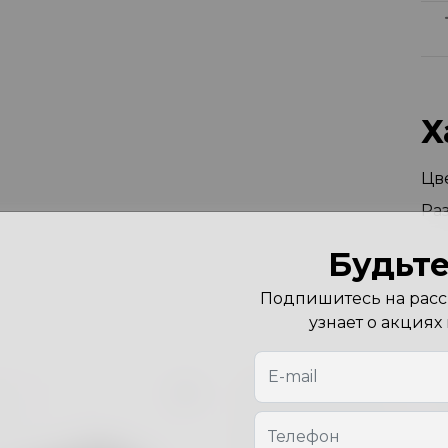
Х
Цв
Ра
Будьте
Подпишитесь на рассы
узнает о акциях