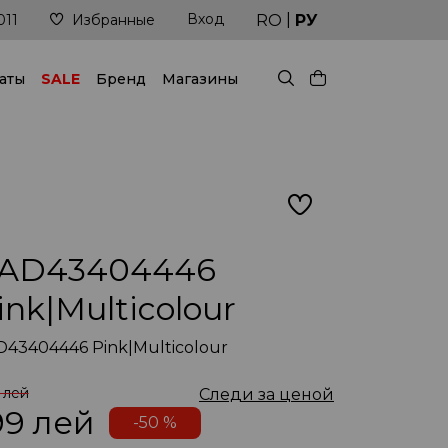
|
Вход
й!
Доставка в кратчайшие сроки
RO
РУ
011
Избранные
аты
SALE
Бренд
Магазины
AD43404446
ink|Multicolour
43404446 Pink|Multicolour
 лей
Следи за ценой
99
лей
-50 %