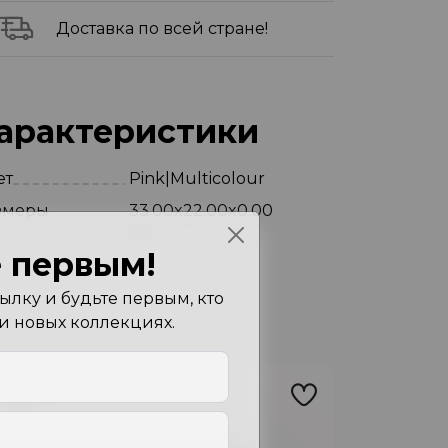
Доставка по всей стране!
арактеристики
ет
Pink|Multicolour
змеры
33.00x22.00x0.00
см
 первым!
лку и будьте первым, кто
 и новых коллекциях.