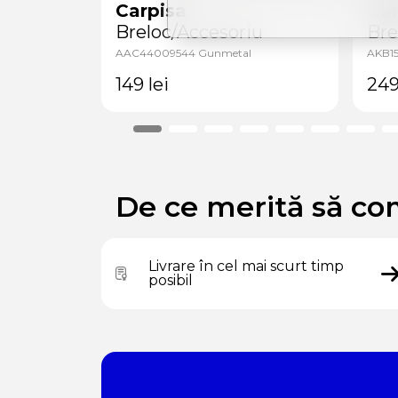
Carpisa
Car
iu
Breloc/Accesoriu
Bre
AAC44009544 Gunmetal
AKB15
149
lei
24
De ce merită să co
Livrare în cel mai scurt timp
posibil