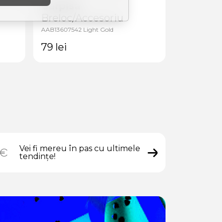
Carpisa
Carpisa
Breloc/Accesoriu
Breloc/
AAB13607542 Light Gold
AAB13613542 
79
lei
79
lei
Vei fi mereu în pas cu ultimele
tendințe!