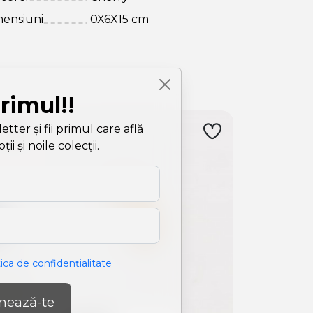
ensiuni
0X6X15 cm
primul!!
ter și fii primul care află
i și noile colecții.
tica de confidențialitate
nează-te