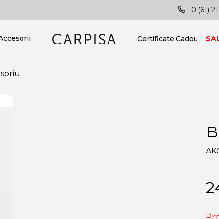
Posibilitatea livrării în toată țara!
Vei
0 (61) 21
Accesorii
Certificate Cadou
SA
soriu
B
AK
2
Pro