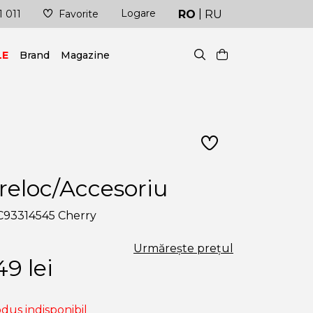
|
Logare
 fi mereu în pas cu ultimele tendințe!
Livrare în cel
RO
RU
1 011
Favorite
LE
Brand
Magazine
reloc/Accesoriu
C93314545 Cherry
Urmărește prețul
49
lei
dus indisponibil