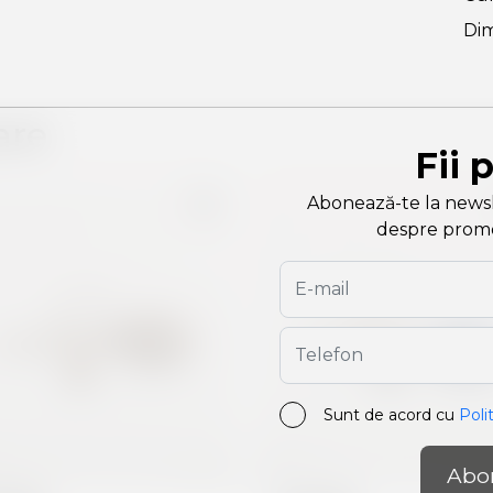
Dim
are
Fii 
Abonează-te la newslet
despre promoți
Sunt de acord cu
Poli
Abo