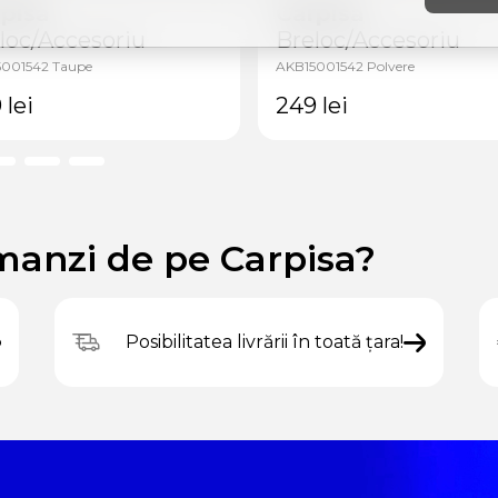
pisa
Carpisa
loc/Accesoriu
Breloc/Accesoriu
001542 Taupe
AKB15001542 Polvere
9
lei
249
lei
manzi de pe Carpisa?
Posibilitatea livrării în toată țara!