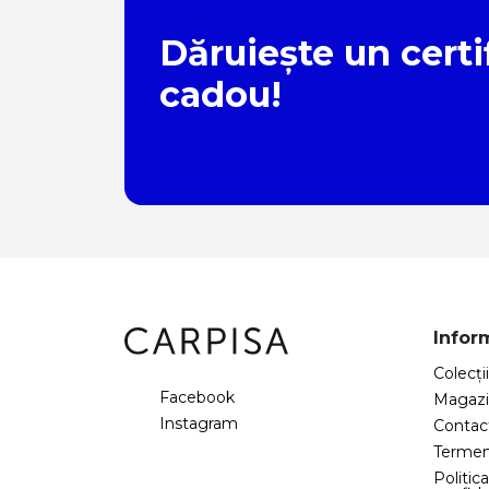
Dăruiește un certi
cadou!
Inform
Colecţii
Facebook
Magazi
Instagram
Contac
Termeni
Politic