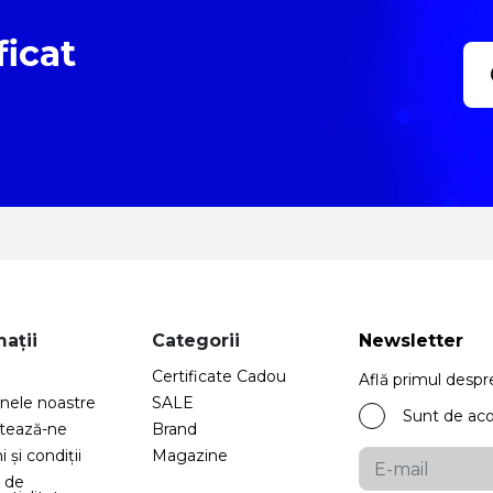
ficat
ații
Categorii
Newsletter
Certificate Cadou
Află primul despr
nele noastre
SALE
Sunt de ac
tează-ne
Brand
 și condiții
Magazine
a de