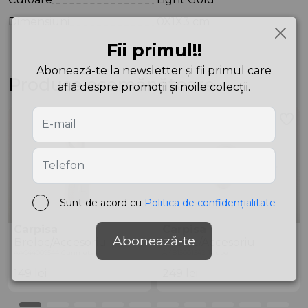
Dimensiuni
0X1X3 cm
Fii primul!!
Abonează-te la newsletter și fii primul care
Produse asemănătoare
află despre promoții și noile colecții.
Sunt de acord cu
Politica de confidențialitate
Carpisa
Carpisa
Abonează-te
Breloc/Accesoriu
Breloc/Accesoriu
AAC44009544 Gunmetal
AKB15001542 Taupe
149
lei
249
lei