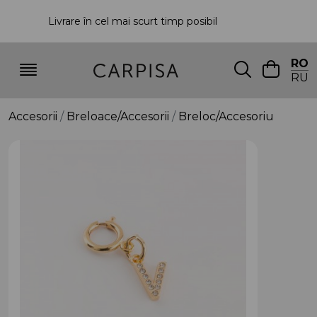
Livrare în cel mai scurt timp posibil
P
RO
RU
Accesorii
Breloace/Accesorii
Breloc/Accesoriu