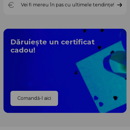
Vei fi mereu în pas cu ultimele tendințe!
Dăruiește un certificat
cadou!
Comandă-l aici