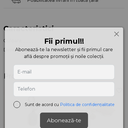
Posibilitatea livrării în toată țara!
Caracteristici
Fii primul!!
Culoare
Black
Abonează-te la newsletter și fii primul care
Dimensiuni
0X6X15 cm
află despre promoții și noile colecții.
Produse asemănătoare
Sunt de acord cu
Politica de confidențialitate
Abonează-te