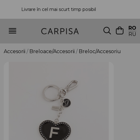
Livrare în cel mai scurt timp posibil
P
RO
RU
Accesorii
Breloace/Accesorii
Breloc/Accesoriu