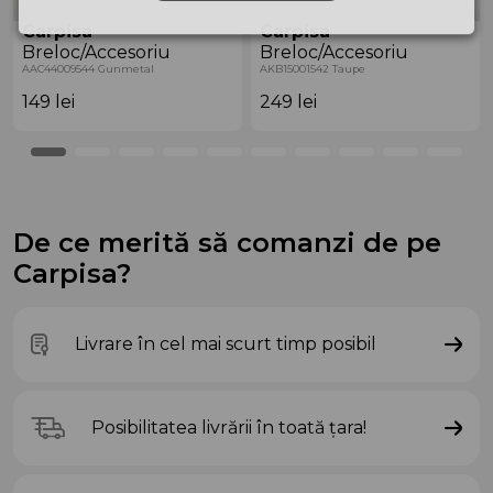
Carpisa
Carpisa
Breloc/Accesoriu
Breloc/Accesoriu
AAC44009544 Gunmetal
AKB15001542 Taupe
149
lei
249
lei
De ce merită să comanzi de pe
Carpisa?
Livrare în cel mai scurt timp posibil
Posibilitatea livrării în toată țara!