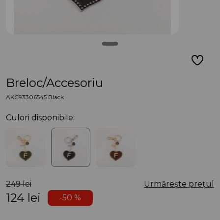
Breloc/Accesoriu
AKC93306545 Black
Culori disponibile:
249 lei
Urmărește prețul
124
lei
-50 %