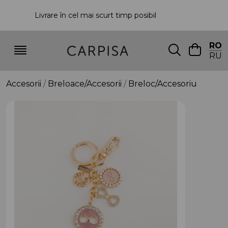
Livrare în cel mai scurt timp posibil
P
RO
RU
Accesorii
Breloace/Accesorii
Breloc/Accesoriu