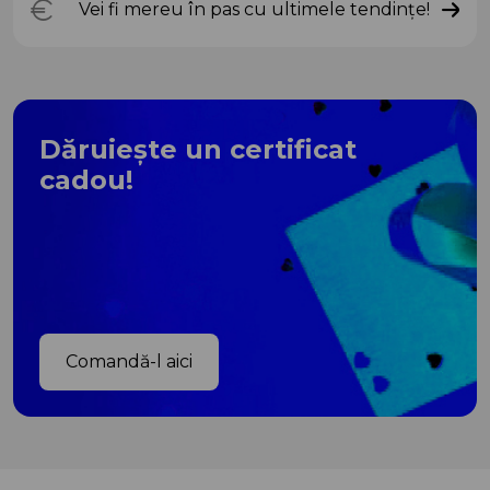
Vei fi mereu în pas cu ultimele tendințe!
Dăruiește un certificat
cadou!
Comandă-l aici