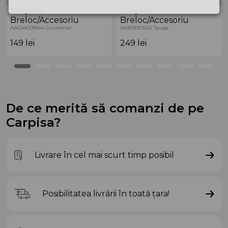
Carpisa
Carpisa
Breloc/Accesoriu
Breloc/Accesoriu
AAC44009544 Gunmetal
AKB15001542 Taupe
149
lei
249
lei
De ce merită să comanzi de pe
Carpisa?
Livrare în cel mai scurt timp posibil
Posibilitatea livrării în toată țara!