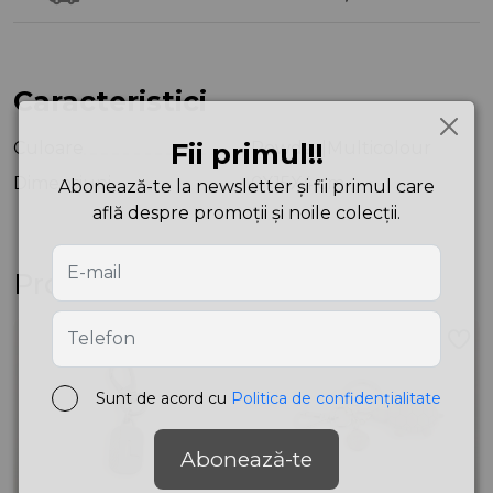
Caracteristici
Culoare
Fii primul!!
Powder|Multicolour
Dimensiuni
0X15X4 cm
Abonează-te la newsletter și fii primul care
află despre promoții și noile colecții.
Produse asemănătoare
Sunt de acord cu
Politica de confidențialitate
Abonează-te