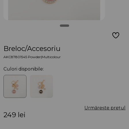
Breloc/Accesoriu
AKC87801545 Powder|Multicolour
Culori disponibile:
Urmărește prețul
249
lei