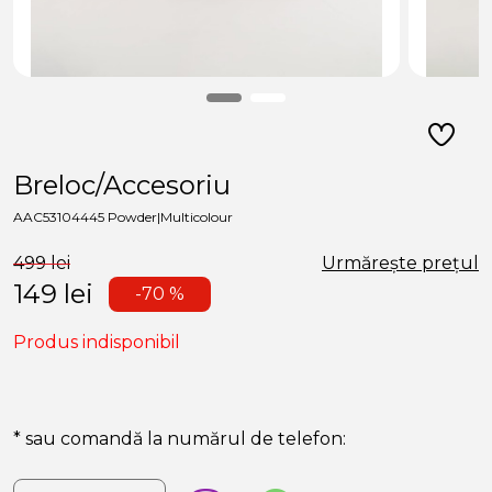
Breloc/Accesoriu
AAC53104445 Powder|Multicolour
499 lei
Urmărește prețul
149
lei
-70 %
Produs indisponibil
* sau comandă la numărul de telefon: