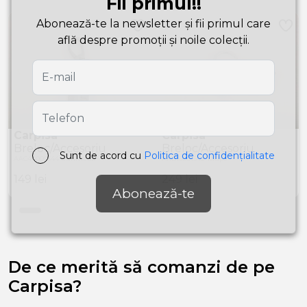
Fii primul!!
Abonează-te la newsletter și fii primul care
află despre promoții și noile colecții.
Carpisa
Carpisa
Breloc/Accesoriu
Breloc/Accesoriu
Sunt de acord cu
Politica de confidențialitate
AAC44009544 Gunmetal
AKB15001542 Taupe
149
lei
249
lei
Abonează-te
De ce merită să comanzi de pe
Carpisa?