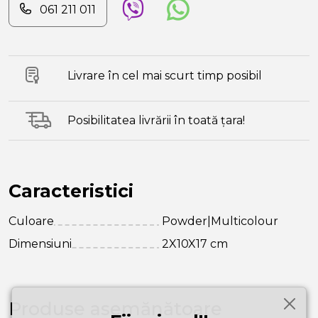
061 211 011
Livrare în cel mai scurt timp posibil
Posibilitatea livrării în toată țara!
Caracteristici
Culoare
Powder|Multicolour
Dimensiuni
2X10X17 cm
Produse asemănătoare