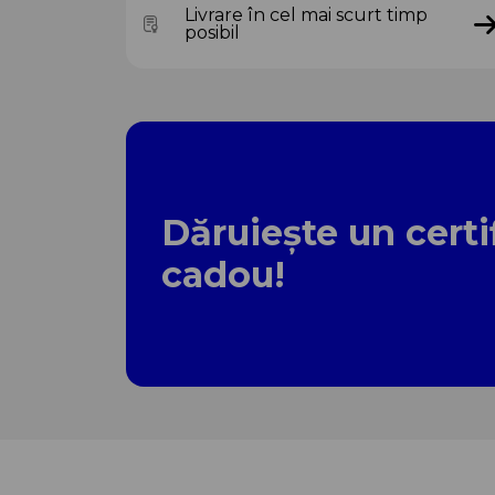
Livrare în cel mai scurt timp
posibil
Dăruiește un certi
cadou!