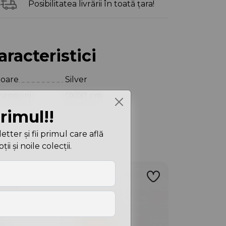
Posibilitatea livrării în toată țara!
aracteristici
loare
Silver
ensiuni
0X1X1 cm
primul!!
ter și fii primul care află
i și noile colecții.