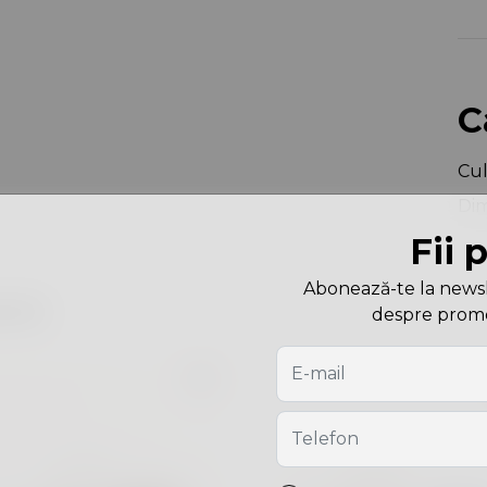
C
Cu
Dim
Fii 
Abonează-te la newslet
are
despre promoți