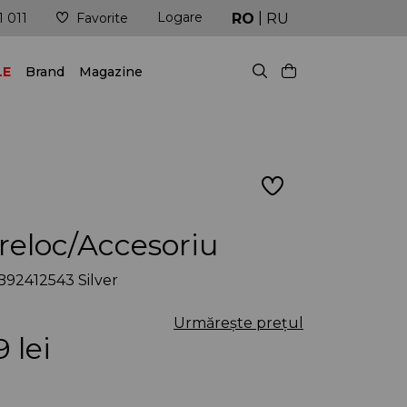
|
Logare
reu în pas cu ultimele tendințe!
Livrare în cel mai s
RO
RU
1 011
Favorite
LE
Brand
Magazine
reloc/Accesoriu
92412543 Silver
Urmărește prețul
9
lei