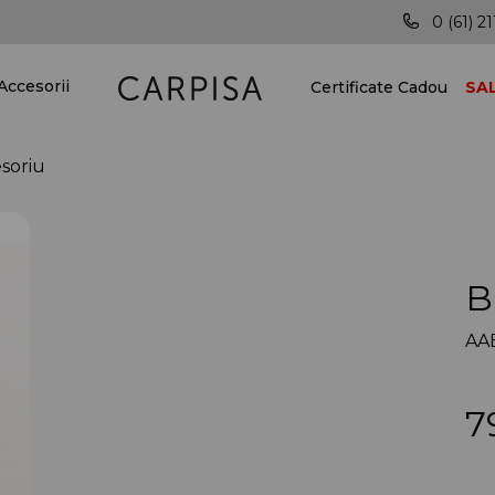
Posibilitatea livrării în toată țara!
Vei fi me
0 (61) 21
Accesorii
Certificate Cadou
SA
soriu
B
AAB
7