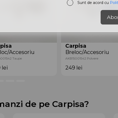
Sunt de acord cu
Poli
Abo
pisa
Carpisa
loc/Accesoriu
Breloc/Accesoriu
001542 Taupe
AKB15001542 Polvere
9
lei
249
lei
manzi de pe Carpisa?