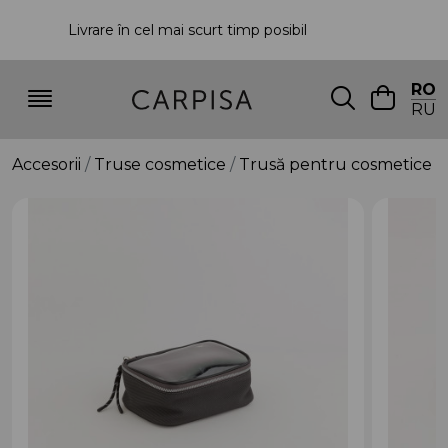
Livrare în cel mai scurt timp posibil
P
RO
RU
Accesorii
Truse cosmetice
Trusă pentru cosmetice