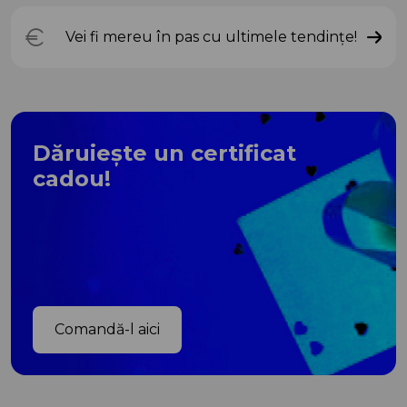
Vei fi mereu în pas cu ultimele tendințe!
Dăruiește un certificat
cadou!
Comandă-l aici