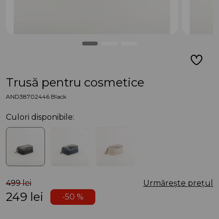
Trusă pentru cosmetice
AND38702446 Black
Culori disponibile:
499 lei
Urmărește prețul
249
lei
-50 %