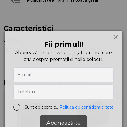
Posibilitatea livrării în toată țara!
Caracteristici
Culoare
Black
Fii primul!!
Dimensiuni
b1: 19,50x7,5x12,50
Abonează-te la newsletter și fii primul care
b2:15x12x5,5 cm
află despre promoții și noile colecții.
Produse asemănătoare
Sunt de acord cu
Politica de confidențialitate
Abonează-te