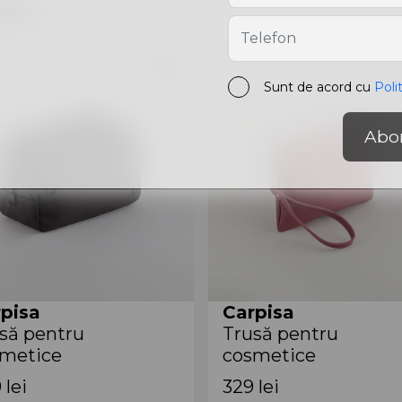
are
Sunt de acord cu
Poli
Abo
pisa
Carpisa
să pentru
Trusă pentru
metice
cosmetice
801543 Black
AAB55208943 Onion
9
lei
329
lei