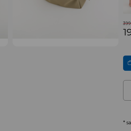
399 
1
* s