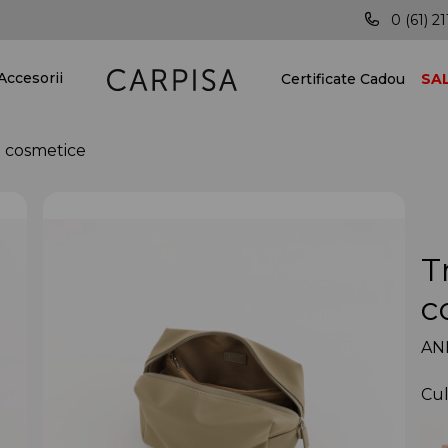
Posibilitatea livrării în toată țara!
Vei
0 (61) 21
Accesorii
Certificate Cadou
SA
 cosmetice
T
c
AN
Cul