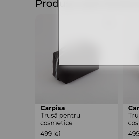
Produse asemănăto
Carpisa
Car
Trusă pentru
Tru
cosmetice
cos
ANB69705911 Black
ANB54
499
lei
49