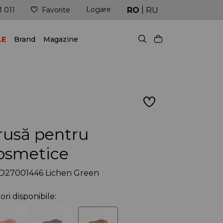
|
Logare
 fi mereu în pas cu ultimele tendințe!
Livrare în cel
RO
RU
1 011
Favorite
LE
Brand
Magazine
rusă pentru
osmetice
D27001446 Lichen Green
ori disponibile: