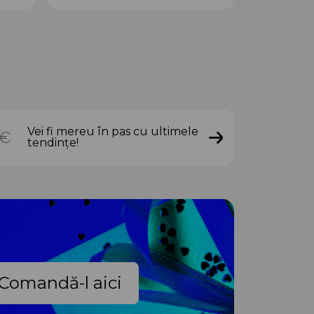
Vei fi mereu în pas cu ultimele
tendințe!
Comandă-l aici