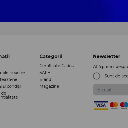
ații
Categorii
Newsletter
Certificate Cadou
Află primul despr
nele noastre
SALE
Sunt de ac
tează-ne
Brand
 și condiții
Magazine
a de
ntialitate