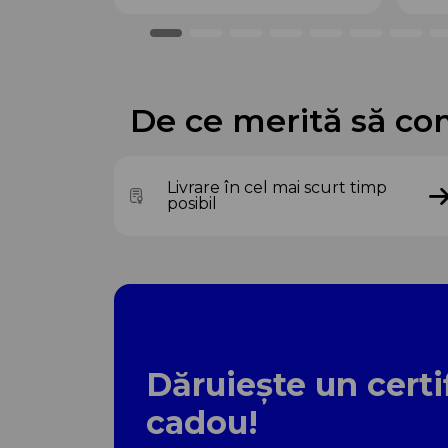
De ce merită să co
Livrare în cel mai scurt timp
posibil
Dăruiește un certi
cadou!