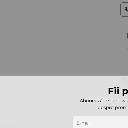
C
Fii 
Cu
Abonează-te la newslet
Dim
despre promoți