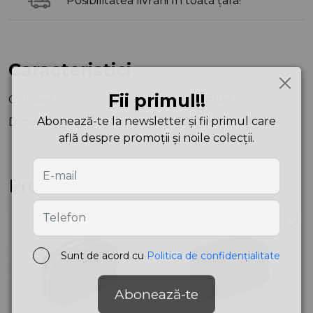
Posibilitatea livrării în toată țara!
Caracteristici
Fii primul!!
Culoare
Electric Blue
Abonează-te la newsletter și fii primul care
Dimensiuni
26.00x16.50x10.00 cm
află despre promoții și noile colecții.
Produse asemănătoare
Sunt de acord cu
Politica de confidențialitate
Abonează-te