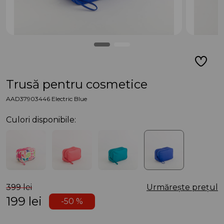
Trusă pentru cosmetice
AAD37903446 Electric Blue
Culori disponibile:
399 lei
Urmărește prețul
199
lei
-50 %