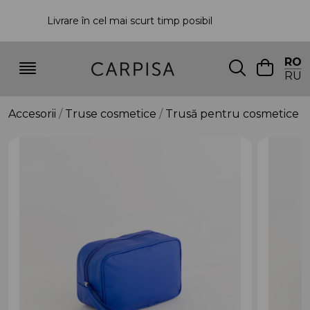
Livrare în cel mai scurt timp posibil
P
RO
RU
Accesorii
Truse cosmetice
Trusă pentru cosmetice