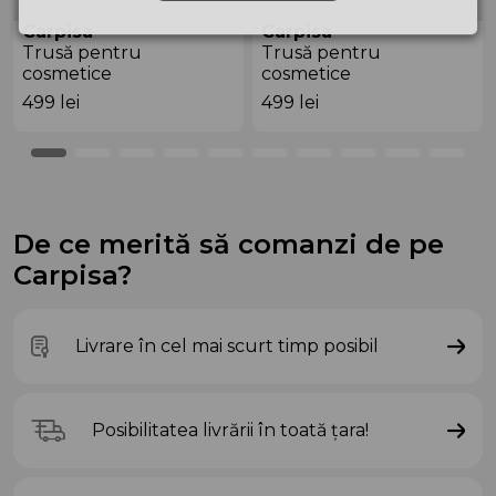
Carpisa
Carpisa
Trusă pentru
Trusă pentru
cosmetice
cosmetice
ANB69705911 Black
ANB54801543 Black
499
lei
499
lei
De ce merită să comanzi de pe
Carpisa?
Livrare în cel mai scurt timp posibil
Posibilitatea livrării în toată țara!