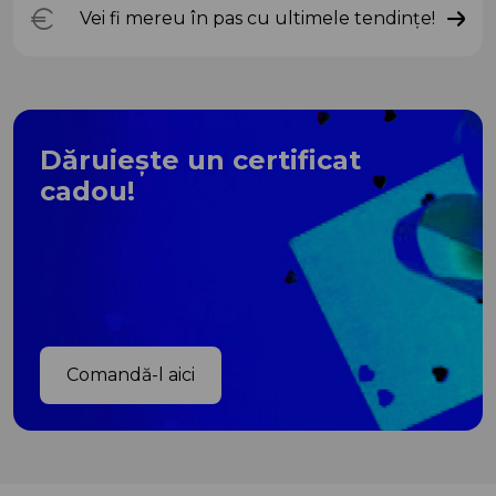
Vei fi mereu în pas cu ultimele tendințe!
Dăruiește un certificat
cadou!
Comandă-l aici