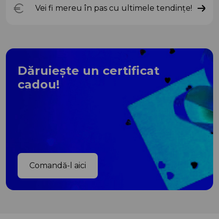
Vei fi mereu în pas cu ultimele tendințe!
Dăruiește un certificat
cadou!
Comandă-l aici