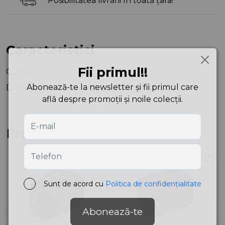
Posibilitatea livrării în toată țara!
Caracteristici
Fii primul!!
Culoare
Cherry
Abonează-te la newsletter și fii primul care
Dimensiuni
1X23X15 cm
află despre promoții și noile colecții.
Produse asemănătoare
Sunt de acord cu
Politica de confidențialitate
Abonează-te