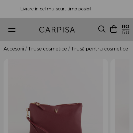
Livrare în cel mai scurt timp posibil
P
RO
RU
Accesorii
Truse cosmetice
Trusă pentru cosmetice