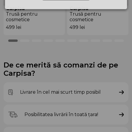
Carpisa
Carpisa
Trusă pentru
Trusă pentru
cosmetice
cosmetice
ANB69705911 Black
ANB54801543 Black
499
lei
499
lei
De ce merită să comanzi de pe
Carpisa?
Livrare în cel mai scurt timp posibil
Posibilitatea livrării în toată țara!