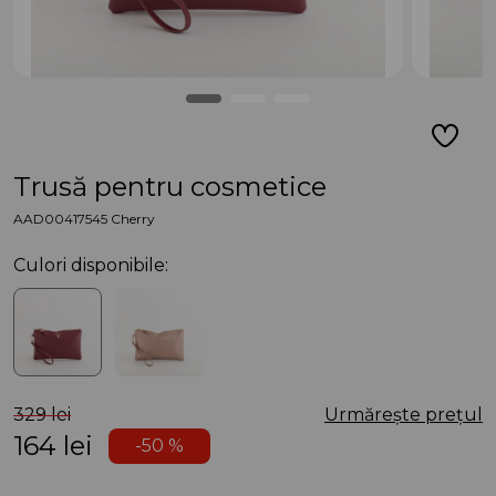
Trusă pentru cosmetice
AAD00417545 Cherry
Culori disponibile:
329 lei
Urmărește prețul
164
lei
-50 %