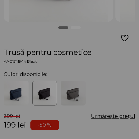
Trusă pentru cosmetice
AAC15111944 Black
Culori disponibile:
399 lei
Urmărește prețul
199
lei
-50 %