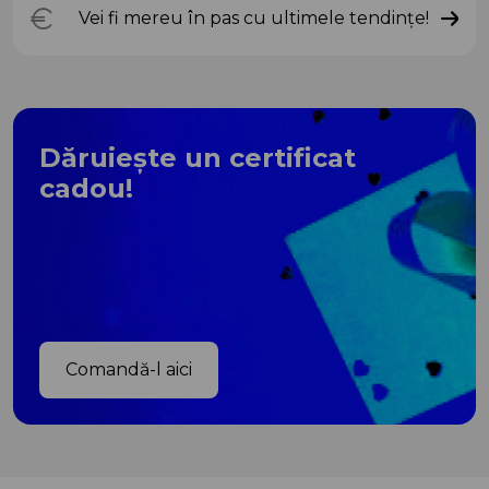
Vei fi mereu în pas cu ultimele tendințe!
Dăruiește un certificat
cadou!
Comandă-l aici