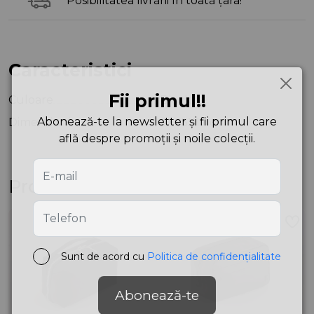
Posibilitatea livrării în toată țara!
Caracteristici
Fii primul!!
Culoare
Black
Abonează-te la newsletter și fii primul care
Dimensiuni
3X25X17 cm
află despre promoții și noile colecții.
Produse asemănătoare
Sunt de acord cu
Politica de confidențialitate
Abonează-te