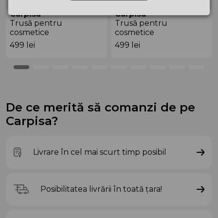
Carpisa
Carpisa
Trusă pentru
Trusă pentru
cosmetice
cosmetice
ANB69705911 Black
ANB54801543 Black
499
lei
499
lei
De ce merită să comanzi de pe
Carpisa?
Livrare în cel mai scurt timp posibil
Posibilitatea livrării în toată țara!