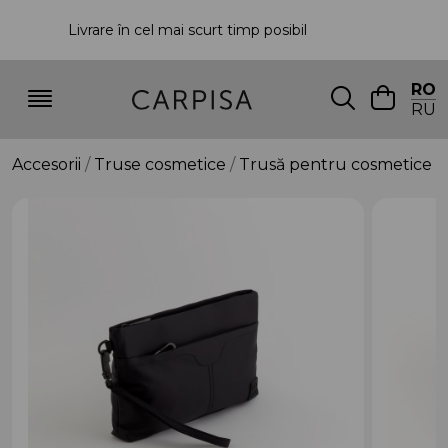
Livrare în cel mai scurt timp posibil
P
RO
RU
Accesorii
Truse cosmetice
Trusă pentru cosmetice