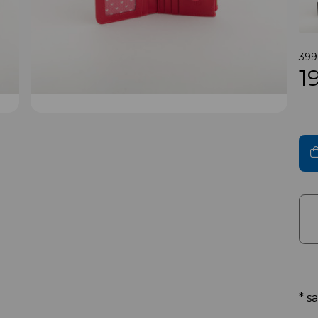
399 
1
* s