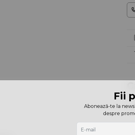
C
Fii 
Cu
Abonează-te la newslet
Dim
despre promoți