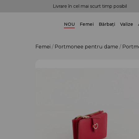
mai scurt timp posibil
Posibilitatea livrării în toa
NOU
Femei
Bărbați
Valize
Femei
Portmonee pentru dame
Portm