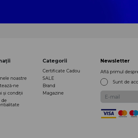
ații
Categorii
Newsletter
Certificate Cadou
Află primul despr
nele noastre
SALE
Sunt de ac
tează-ne
Brand
 și condiții
Magazine
a de
ntialitate