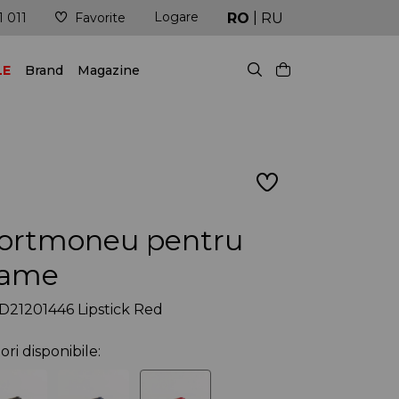
|
Logare
Livrare în cel mai scurt timp posibil
RO
RU
1 011
Favorite
LE
Brand
Magazine
ortmoneu pentru
ame
21201446 Lipstick Red
ori disponibile: