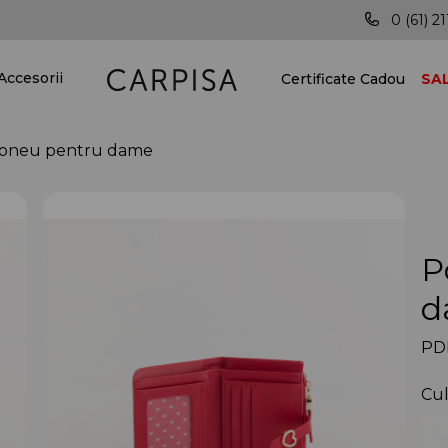
tă țara!
Vei fi mereu în pas cu ultimele tendințe!
0 (61) 21
Accesorii
Certificate Cadou
SA
oneu pentru dame
P
d
PDD
Cul