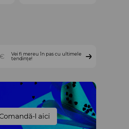
Vei fi mereu în pas cu ultimele
tendințe!
Comandă-l aici