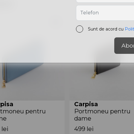
are
Sunt de acord cu
Poli
Abo
pisa
Carpisa
rtmoneu pentru
Portmoneu pentru
me
dame
5203943 Avio
PDB55204943 Black
9
lei
499
lei