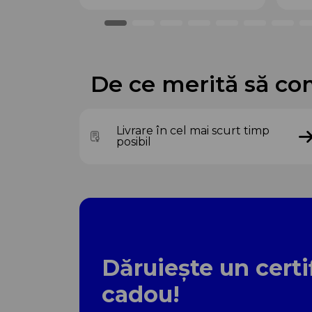
De ce merită să co
Livrare în cel mai scurt timp
posibil
Dăruiește un certi
cadou!