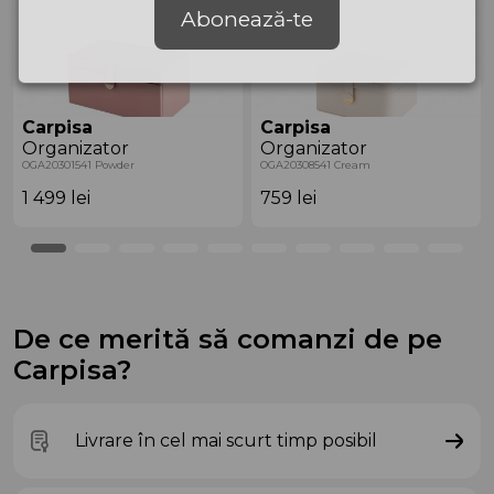
Abonează-te
Carpisa
Carpisa
Organizator
Organizator
OGA20301541 Powder
OGA20308541 Cream
1 499
lei
759
lei
De ce merită să comanzi de pe
Carpisa?
Livrare în cel mai scurt timp posibil