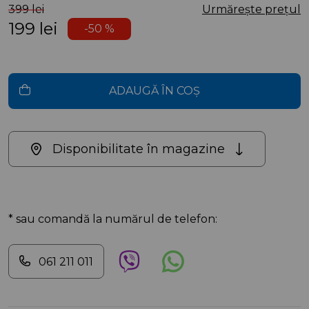
399 lei
Urmărește prețul
199
lei
-50 %
ADAUGĂ ÎN COȘ
Disponibilitate în magazine
* sau comandă la numărul de telefon:
061 211 011