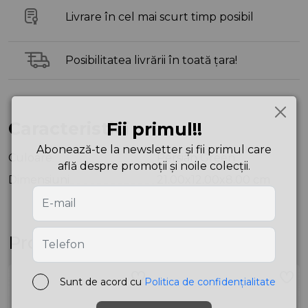
Livrare în cel mai scurt timp posibil
Posibilitatea livrării în toată țara!
Caracteristici
Fii primul!!
Abonează-te la newsletter și fii primul care
Culoare
Persian Green
află despre promoții și noile colecții.
Dimensiuni
21.00x12.00x8.00 cm
Produse asemănătoare
Sunt de acord cu
Politica de confidențialitate