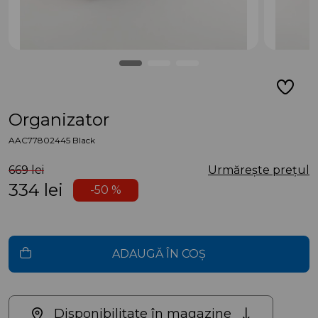
Organizator
AAC77802445 Black
669 lei
Urmărește prețul
334
lei
-50 %
ADAUGĂ ÎN COȘ
Disponibilitate în magazine