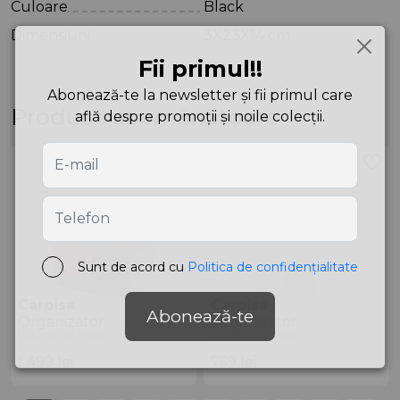
Culoare
Black
Dimensiuni
3X23X14 cm
Fii primul!!
Abonează-te la newsletter și fii primul care
Produse asemănătoare
află despre promoții și noile colecții.
Sunt de acord cu
Politica de confidențialitate
Carpisa
Carpisa
Abonează-te
Organizator
Organizator
OGA20301541 Powder
OGA20308541 Cream
1 499
lei
759
lei