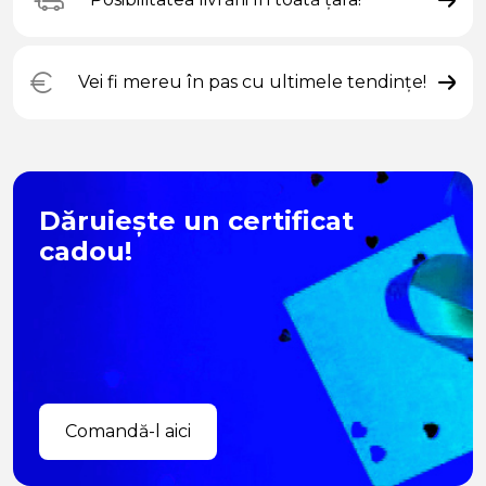
Vei fi mereu în pas cu ultimele tendințe!
Dăruiește un certificat
cadou!
Comandă-l aici