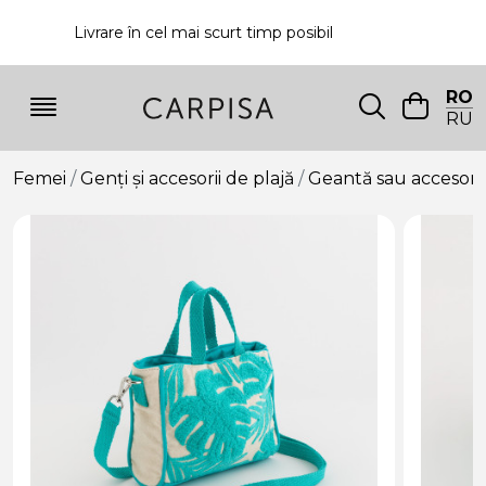
Livrare în cel mai scurt timp posibil
P
RO
RU
Femei
Genți și accesorii de plajă
Geantă sau accesori