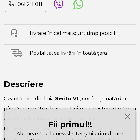
061 211 011
Livrare în cel mai scurt timp posibil
Posibilitatea livrării în toată țara!
Descriere
Geantă mini din linia
Serifo V1
, confecționată din
pânză cu cusături burete. Linia se caracterizează prin
culori strălucitoare, vibrante și estivale.
Fii primul!!
Modelul este prevăzut cu închidere cu fermoar,
Abonează-te la newsletter și fii primul care
mânere și buzunare interne și
curea de umăr