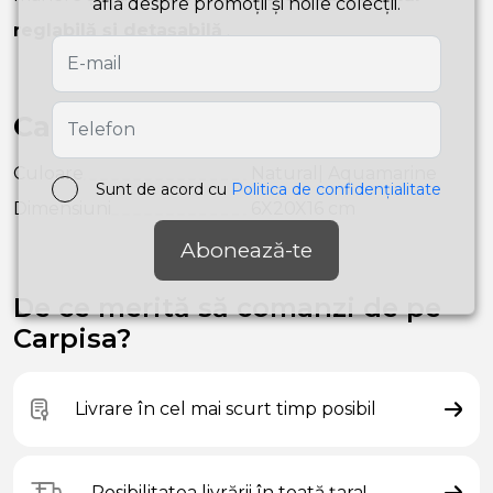
află despre promoții și noile colecții.
reglabilă și detașabilă
.
Caracteristici
Culoare
Natural| Aquamarine
Sunt de acord cu
Politica de confidențialitate
Dimensiuni
6X20X16 cm
Abonează-te
De ce merită să comanzi de pe
Carpisa?
Livrare în cel mai scurt timp posibil
Posibilitatea livrării în toată țara!